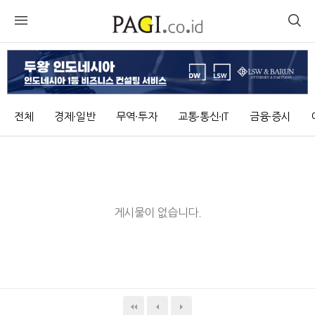
전체
경제∙일반
무역∙투자
교통∙통신∙IT
금융∙증시
게시물이 없습니다.