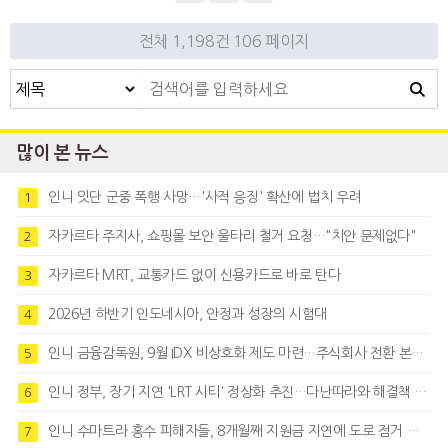
전체 1,198건
106 페이지
많이 본 뉴스
인니 잇단 군중 폭행 사망…'사적 응징' 확산에 법치 우려
1
자카르타 주지사, 쇼핑몰 보안 울타리 철거 요청…"치안 문제없다"
2
자카르타 MRT, 교통카드 없이 신용카드로 바로 탄다
3
2026년 하반기 인도네시아, 안정과 성장의 시험대
4
인니 금융감독원, 9월 IDX 비상호화 제도 마련…주식회사 전환 본격화
5
인니 정부, 장기 지연 'LRT 시티' 정상화 추진…다난따라와 해결책 모색
6
인니 수마트라 홍수 피해자들, 8개월째 지원금 지연에 도로 점거 시위
7