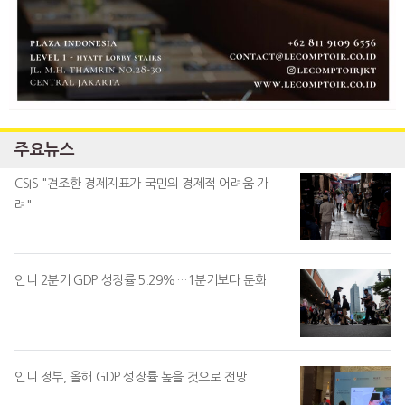
주요뉴스
CSIS "견조한 경제지표가 국민의 경제적 어려움 가
려"
인니 2분기 GDP 성장률 5.29%…1분기보다 둔화
인니 정부, 올해 GDP 성장률 높을 것으로 전망