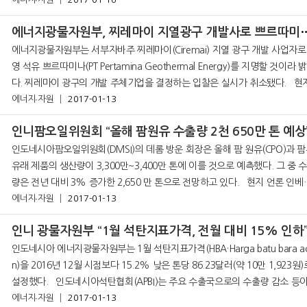
것으로 예상된다. 현지 언
에너지광물자원부, 찌레마이 지열광구
에너지광물자원부는 서부자바주 찌레마이(Ciremai) 지열 광구 개발 사업자로
영 석유 쁘르따미나(PT Pertamina Geothermal Energy)를 지명할 것이라 
다. 찌레마이 광구의 개발 주체기업을 결정하는 입찰은 실시가 취소됐다. 현지
언론 뗌뽀 11일자 보도에 따르면 에너지광물자원부 신재생에너지국 지열과의
에너지∙자원
2017-01-13
누
인니팜오일위원회 “올해 팜원유 수출량 2천 650만 톤 예상
인도네시아팜오일위원회(DMSI)의 데롬 방운 회장은 올해 팜 원유​​(CPO)과 
유래 제품의 생산량이 3,300만~3,400만 톤에 이를 것으로 예측했다. 그 중 
량은 전년 대비 3% 증가한 2,650 만 톤으로 전망하고 있다. 현지 언론 인베스
톨데일리 11일자 보도에 따르면 데롬 회장은 “국내 바이오
에너지∙자원
2017-01-13
인니 광물자원부 “1월 석탄지표가격, 전월 대비 15% 인하
인도네시아 에너지광물자원부는 1월 석탄지표가격(HBA·Harga batu bara a
n)을 2016년 12월 시점보다 15.2% 낮은 톤당 86.23달러(약 10만 1,923원)
설정했다. 인도네시아석탄협회(APBI)는 주요 수출국으로의 수출량 감소 등이 가
격 하락의 요인이 됐다고 보고 있다. 현지 언론 인베스
에너지∙자원
2017-01-13