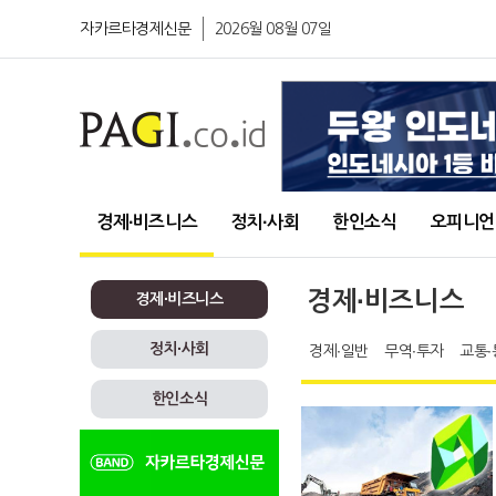
자카르타경제신문
2026월 08월 07일
경제∙비즈니스
정치∙사회
한인소식
오피니언
경제∙비즈니스
경제∙비즈니스
정치∙사회
경제∙일반
무역∙투자
교통∙
한인소식