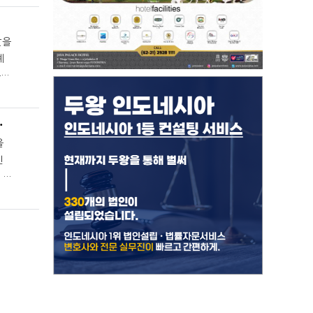
발을
장기계획 수립 용이
을
신
 있
14