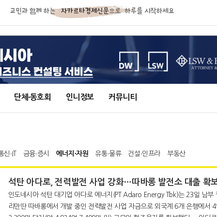
단체∙동호회
인니정보
커뮤니티
통신∙IT
금융∙증시
에너지∙자원
유통∙물류
건설∙인프라
부동산
석탄 아다로, 전력발전 사업 강화…따바롱 발전소 대출 확
인도네시아 석탄 대기업 아다로 에너지(PT Adaro Energy Tbk)는 23일 남부
리만딴 따바롱에서 개발 중인 전력발전 사업 자금으로 외국계 6개 은행에서 