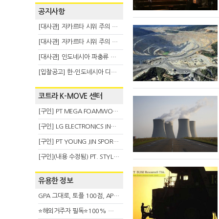
공지사항
[대사관] 자카르타 시위 주의 안내(8.6)
[대사관] 자카르타 시위 주의 안내(8.3)
[대사관] 인도네시아 파충류 불법 반출 주의 (7.29)
[입찰공고] 한-인도네시아 디지털융복합 탈 전시회
코트라 K-MOVE 센터
[구인] PT MEGA FOAMWORKS INDONESIA
[구인] LG ELECTRONICS INDONESIA
[구인] PT YOUNG JIN SPORT INDONESIA
[구인](내용 수정됨) PT. STYLE KOREAN INDONESIA (스타일 코리안 인도네시아)
유용한 정보
GPA 그대로, 토플 100점, AP 막막 — 원인은 하나입니다
⭐해외거주자 필독⭐100% 온라인 마지막 한국어교원 2급 추가모집 (~8/2)