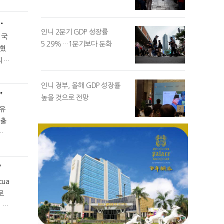
 개발사로 쁘르따미나 지명
인니 2분기 GDP 성장률
 국
5.29%…1분기보다 둔화
밝혔
 유
인니 정부, 올해 GDP 성장률
”
높을 것으로 전망
팜유
수출
”
cua
로