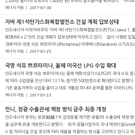
2,200만 달러(약 4,924억 7,400만 원) 규모의 협조융자를 확보했다. 아다로 에
너지는 사업 다각화의 일환으로 전력발전 사업 강화 계획을 추진
에너지∙자원
2017-01-30
자바 제1석탄가스화복합발전소 건설 계획 답보상태
인도네시아 서부자바주의 ‘자바 제1석탄가스화복합발전소(PLTGU Jawa 1, 
800MW x 2기)의 건설 계획이 답보상태에 머무르고 있다. 앞서 시행된 입찰 결
과에 따라 국영 석유 쁘르따미나(Pertamina)-마루베니(Marubeni)-소지츠(Soj
z) 컨소시엄이 해당 발전소의 건설·
에너지∙자원
2017-01-25
국영 석유 쁘르따미나, 올해 미국산 LPG 수입 확대
인도네시아 국영 석유 쁘르따미나는 올해 액화석유가스(LPG)의 국내 수요 증
에 따라 수입량을 전년 대비 13.1% 증가한 500만톤으로 확대한다고 밝혔다
기존 중동지역의 수입을 줄이고 새로 개통된 파나마 운하를 통한 미국의 LPG 
에너지∙자원
2017-01-23
입을 늘릴 방침이다. 현지 언론 비즈니스 인도네시아 18일자 보도에 따르
인니, 정광 수출관세 책정 방식 금주 최종 개정
인도네시아 정부는 정광(精鑛·1차 잡성분을 제거한 광물)의 수출관세 책정 방
을 금주에 최종 개정한다고 밝혔다. 외자 광물사업자의 국내 제련시설(smelte
r) 및 처리시설 건설 정도에 따라 세율을 적용하는 방식을 고려하고 있다고 국