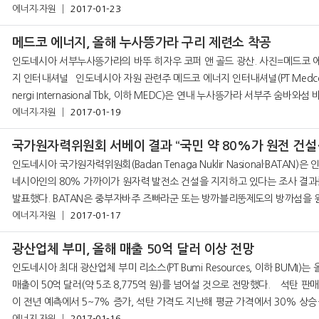
에너지∙자원
2017-01-23
언론 안따라 통신이 18일에 전했다. 재
메드코 에너지, 올해 누사뜽가라 구리 제련소 착공
인도네시아 서부누사뜽가라의 바뚜 히자우 코퍼 앤 골드 광산. 사진=메드코 
지 인터내셔널 인도네시아 자원 관련주 메드코 에너지 인터내셔널(PT Medco E
nergi Internasional Tbk, 이하 MEDC)은 연내 누사뜽가라 서부주 숨바와섬 
에너지∙자원
2017-01-19
히자우에 구리 제련소를 건설한다고 밝혔다. &
국가원자력위원
인도네시아 국가원자력위원회(Badan Tenaga Nuklir Nasional·BATAN)은 
네시아인의 80% 가까이가 원자력 발전소 건설을 지지하고 있다는 조사 결과
발표했다. BATAN은 중부자바주 즈빠라군 또는 방까블리뚱제도의 방까섬을 
에너지∙자원
2017-01-17
건설 후보지로 꼽고 있다. 현지 언론에 따르면 이번 조사는
광산업체 부미, 올해 매출 50억 달러 이상 전망
인도네시아 최대 광산업체 부미 리소스(PT Bumi Resources, 이하 BUMI)는 
매출이 50억 달러(약 5조 8,775억 원)를 넘어설 것으로 전망했다. 석탄 판매량
이 전년 예측에서 5~7% 증가, 석탄 가격도 지난해 평균 가격에서 30% 상승
에너지∙자원
2017-01-16