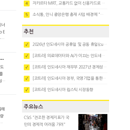
자카르타 MRT, 교통카드 없이 신용카드로 바로 탄다
4
소식통, 인니 중앙은행 총재 사임 배경에 “정부와 정책 갈등"
5
에너
추천
바뚜
2026년 인도네시아 공휴일 및 공동 휴일(cuti bersama)
✓
[코트라] 의료데이터와 AI가 이끄는 인도네시아 디지털 헬스케어 시장 트렌드
✓
회 서베이 결과 “국민 약 80%가 원전 건설에 찬성”
인도
[코트라] 인도네시아 재무부 2027년 경제성장 전망 및 목표 발표
✓
를
[코트라] 인도네시아 정부, 국영기업을 통한 석탄·팜유·합금철 수출 중앙집중화 추진
✓
원전
[코트라] 인도네시아 립스틱 시장동향
✓
주요뉴스
올해
CSIS "견조한 경제지표가 국
할
민의 경제적 어려움 가려"