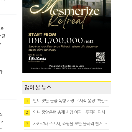
출력
it
가
.
수
많이 본 뉴스
인니 잇단 군중 폭행 사망…'사적 응징' 확산에 법치 우려
1
인니 중앙은행 총재 사임 여파…루피아 다시 1만8천대로 약세
2
식
자카르타 주지사, 쇼핑몰 보안 울타리 철거 요청…"치안 문제없다"
3
영