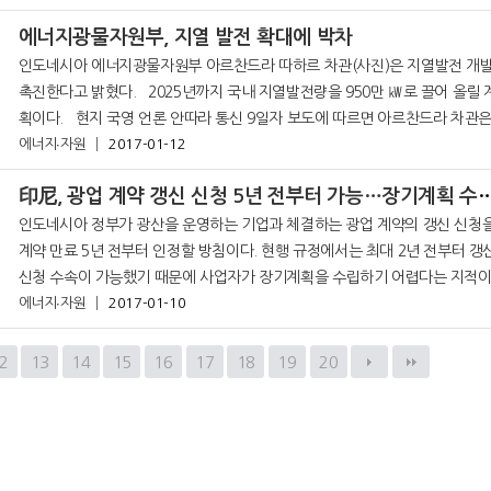
에너지광물자원부, 지열 발전 확대에 박차
인도네시아 에너지광물자원부 아르찬드라 따하르 차관(사진)은 지열발전 개
촉진한다고 밝혔다. 2025년까지 국내 지열발전량을 950만 ㎾로 끌어 올릴 계
획이다. 현지 국영 언론 안따라 통신 9일자 보도에 따르면 아르찬드라 차관은
"지열 발전은 기저부하(날씨나 계절에 상관 없이 전력의 일정 부분을
에너지∙자원
2017-01-12
印尼, 광업 계약 갱신 신청 5년 전부터 가능…
인도네시아 정부가 광산을 운영하는 기업과 체결하는 광업 계약의 갱신 신청
계약 만료 5년 전부터 인정할 방침이다. 현행 규정에서는 최대 2년 전부터 갱
신청 수속이 가능했기 때문에 사업자가 장기계획을 수립하기 어렵다는 지적이
에너지∙자원
었다. 현지 언론 비즈니스인도네시아가 6일 보도에 따르면 정부는 정부령 ‘20
2017-01-10
2
13
14
15
16
17
18
19
20