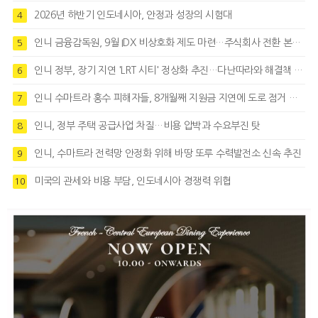
2026년 하반기 인도네시아, 안정과 성장의 시험대
4
인니 금융감독원, 9월 IDX 비상호화 제도 마련…주식회사 전환 본격화
5
인니 정부, 장기 지연 'LRT 시티' 정상화 추진…다난따라와 해결책 모색
6
인니 수마트라 홍수 피해자들, 8개월째 지원금 지연에 도로 점거 시위
7
인니, 정부 주택 공급사업 차질…비용 압박과 수요부진 탓
8
인니, 수마트라 전력망 안정화 위해 바땅 또루 수력발전소 신속 추진
9
미국의 관세와 비용 부담, 인도네시아 경쟁력 위협
10