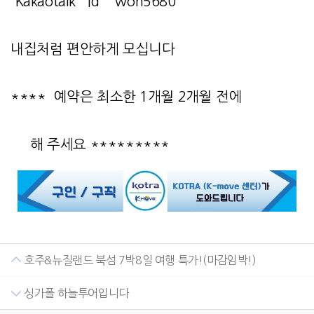
Kakaotalk id won5680
내집처럼 편안하게 모십니다
**** 예약은 최소한 1개월 2개월 전에
해 주세요 *********
호주&뉴질랜드 북섬 7박8일 여행 특가!(마감임박!)
싱가폴 하늘투어입니다