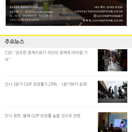
주요뉴스
CSIS "견조한 경제지표가 국민의 경제적 어려움 가
려"
인니 2분기 GDP 성장률 5.29%…1분기보다 둔화
인니 정부, 올해 GDP 성장률 높을 것으로 전망