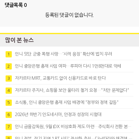
댓글목록
0
등록된 댓글이 없습니다.
많이 본 뉴스
인니 잇단 군중 폭행 사망…'사적 응징' 확산에 법치 우려
1
인니 중앙은행 총재 사임 여파…루피아 다시 1만8천대로 약세
2
자카르타 MRT, 교통카드 없이 신용카드로 바로 탄다
3
자카르타 주지사, 쇼핑몰 보안 울타리 철거 요청…"치안 문제없다"
4
소식통, 인니 중앙은행 총재 사임 배경에 “정부와 정책 갈등"
5
2026년 하반기 인도네시아, 안정과 성장의 시험대
6
인니 금융감독원, 9월 IDX 비상호화 제도 마련…주식회사 전환 본격화
7
인니 정부, 장기 지연 'LRT 시티' 정상화 추진…다난따라와 해결책 모색
8