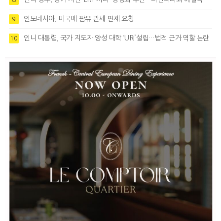
인도네시아, 미국에 팜유 관세 면제 요청
9
인니 대통령, 국가 지도자 양성 대학 ‘URI’설립…법적 근거·역할 논란
10