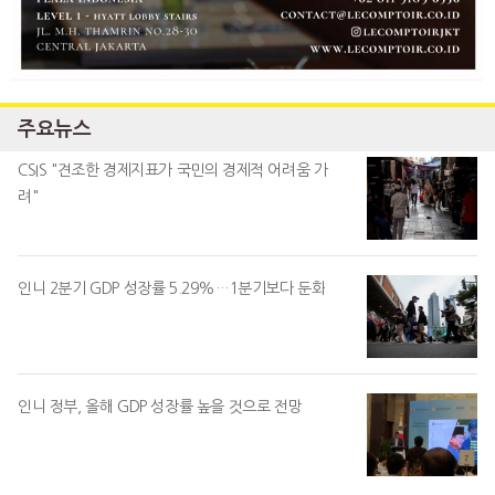
주요뉴스
CSIS "견조한 경제지표가 국민의 경제적 어려움 가
려"
인니 2분기 GDP 성장률 5.29%…1분기보다 둔화
인니 정부, 올해 GDP 성장률 높을 것으로 전망