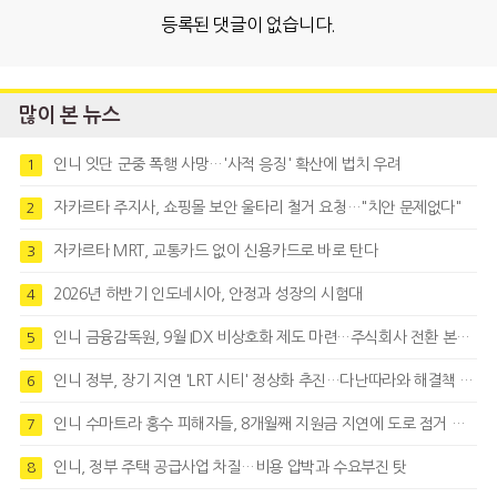
등록된 댓글이 없습니다.
많이 본 뉴스
인니 잇단 군중 폭행 사망…'사적 응징' 확산에 법치 우려
1
자카르타 주지사, 쇼핑몰 보안 울타리 철거 요청…"치안 문제없다"
2
자카르타 MRT, 교통카드 없이 신용카드로 바로 탄다
3
2026년 하반기 인도네시아, 안정과 성장의 시험대
4
인니 금융감독원, 9월 IDX 비상호화 제도 마련…주식회사 전환 본격화
5
인니 정부, 장기 지연 'LRT 시티' 정상화 추진…다난따라와 해결책 모색
6
인니 수마트라 홍수 피해자들, 8개월째 지원금 지연에 도로 점거 시위
7
인니, 정부 주택 공급사업 차질…비용 압박과 수요부진 탓
8