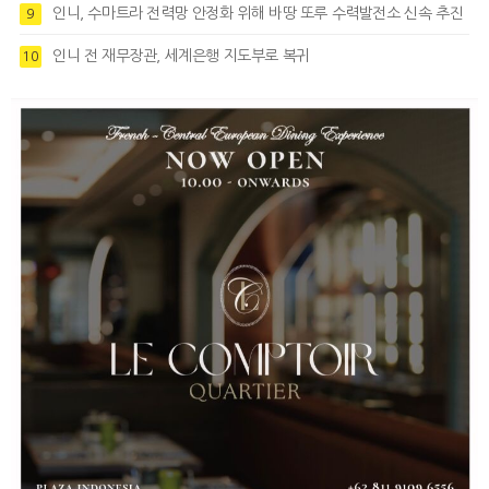
인니, 수마트라 전력망 안정화 위해 바땅 또루 수력발전소 신속 추진
9
인니 전 재무장관, 세계은행 지도부로 복귀
10