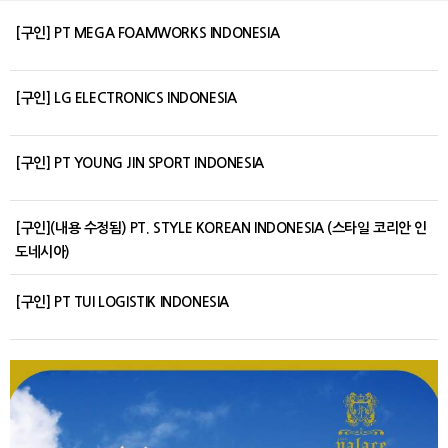
[구인] PT MEGA FOAMWORKS INDONESIA
[구인] LG ELECTRONICS INDONESIA
[구인] PT YOUNG JIN SPORT INDONESIA
[구인](내용 수정됨) PT. STYLE KOREAN INDONESIA (스타일 코리안 인
도네시아)
[구인] PT TUI LOGISTIK INDONESIA