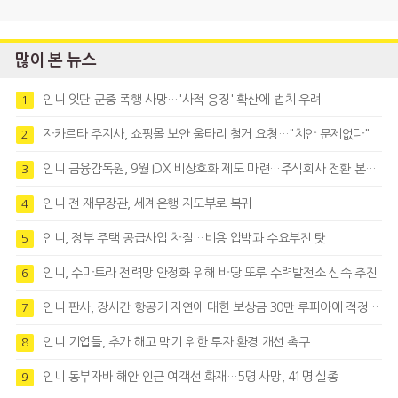
많이 본 뉴스
인니 잇단 군중 폭행 사망…'사적 응징' 확산에 법치 우려
1
자카르타 주지사, 쇼핑몰 보안 울타리 철거 요청…"치안 문제없다"
2
인니 금융감독원, 9월 IDX 비상호화 제도 마련…주식회사 전환 본격화
3
인니 전 재무장관, 세계은행 지도부로 복귀
4
인니, 정부 주택 공급사업 차질…비용 압박과 수요부진 탓
5
인니, 수마트라 전력망 안정화 위해 바땅 또루 수력발전소 신속 추진
6
인니 판사, 장시간 항공기 지연에 대한 보상금 30만 루피아에 적정성 제기
7
인니 기업들, 추가 해고 막기 위한 투자 환경 개선 촉구
8
인니 동부자바 해안 인근 여객선 화재…5명 사망, 41명 실종
9