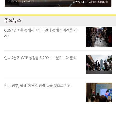
주요뉴스
CSIS "견조한 경제지표가 국민의 경제적 어려움 가
려"
인니 2분기 GDP 성장률 5.29%…1분기보다 둔화
인니 정부, 올해 GDP 성장률 높을 것으로 전망