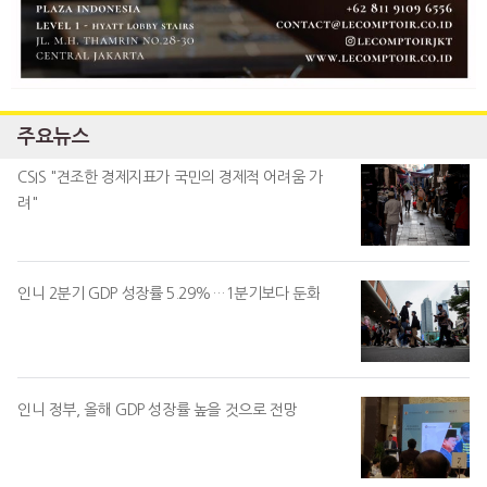
주요뉴스
CSIS "견조한 경제지표가 국민의 경제적 어려움 가
려"
인니 2분기 GDP 성장률 5.29%…1분기보다 둔화
인니 정부, 올해 GDP 성장률 높을 것으로 전망