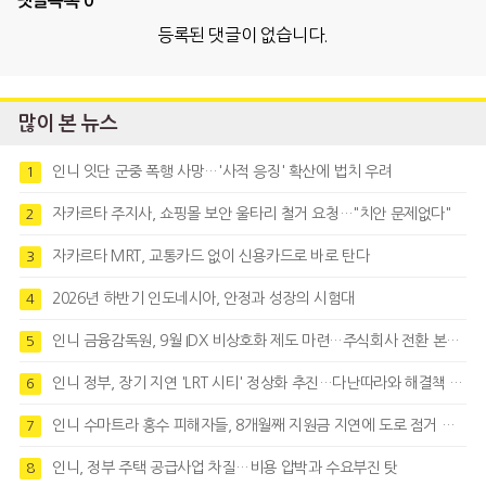
댓글목록
0
등록된 댓글이 없습니다.
많이 본 뉴스
인니 잇단 군중 폭행 사망…'사적 응징' 확산에 법치 우려
1
자카르타 주지사, 쇼핑몰 보안 울타리 철거 요청…"치안 문제없다"
2
자카르타 MRT, 교통카드 없이 신용카드로 바로 탄다
3
2026년 하반기 인도네시아, 안정과 성장의 시험대
4
인니 금융감독원, 9월 IDX 비상호화 제도 마련…주식회사 전환 본격화
5
인니 정부, 장기 지연 'LRT 시티' 정상화 추진…다난따라와 해결책 모색
6
인니 수마트라 홍수 피해자들, 8개월째 지원금 지연에 도로 점거 시위
7
인니, 정부 주택 공급사업 차질…비용 압박과 수요부진 탓
8