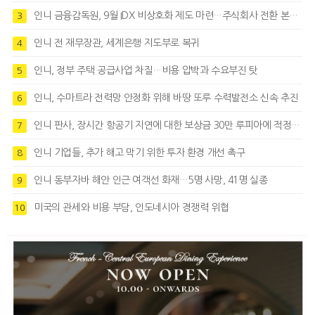
인니 금융감독원, 9월 IDX 비상호화 제도 마련…주식회사 전환 본격화
3
인니 전 재무장관, 세계은행 지도부로 복귀
4
인니, 정부 주택 공급사업 차질…비용 압박과 수요부진 탓
5
인니, 수마트라 전력망 안정화 위해 바땅 또루 수력발전소 신속 추진
6
인니 판사, 장시간 항공기 지연에 대한 보상금 30만 루피아에 적정성 제기
7
인니 기업들, 추가 해고 막기 위한 투자 환경 개선 촉구
8
인니 동부자바 해안 인근 여객선 화재…5명 사망, 41명 실종
9
미국의 관세와 비용 부담, 인도네시아 경쟁력 위협
10