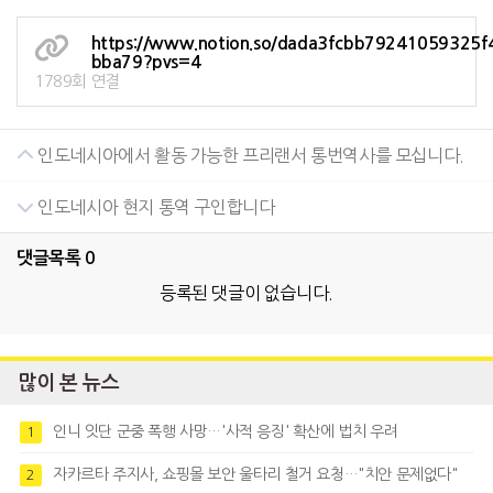
https://www.notion.so/dada3fcbb79241059325
bba79?pvs=4
1789회 연결
인도네시아에서 활동 가능한 프리랜서 통번역사를 모십니다.
인도네시아 현지 통역 구인합니다
댓글목록
0
등록된 댓글이 없습니다.
많이 본 뉴스
인니 잇단 군중 폭행 사망…'사적 응징' 확산에 법치 우려
1
자카르타 주지사, 쇼핑몰 보안 울타리 철거 요청…"치안 문제없다"
2