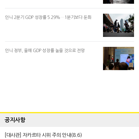
인니 2분기 GDP 성장률 5.29%…1분기보다 둔화
인니 정부, 올해 GDP 성장률 높을 것으로 전망
공지사항
[대사관] 자카르타 시위 주의 안내(8.6)