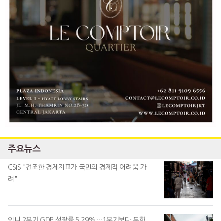
주요뉴스
CSIS "견조한 경제지표가 국민의 경제적 어려움 가
려"
인니 2분기 GDP 성장률 5.29%…1분기보다 둔화