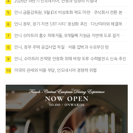
2026년 하반기 인도네시아, 안정과 성장의 시험대
4
인니 금융감독원, 9월 IDX 비상호화 제도 마련…주식회사 전환 본격화
5
인니 정부, 장기 지연 'LRT 시티' 정상화 추진…다난따라와 해결책 모색
6
인니 수마트라 홍수 피해자들, 8개월째 지원금 지연에 도로 점거 시위
7
인니, 정부 주택 공급사업 차질…비용 압박과 수요부진 탓
8
인니, 수마트라 전력망 안정화 위해 바땅 또루 수력발전소 신속 추진
9
미국의 관세와 비용 부담, 인도네시아 경쟁력 위협
10