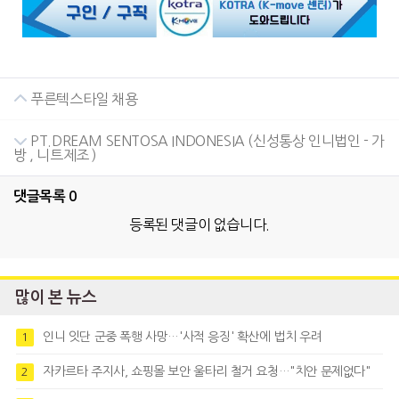
푸른텍스타일 채용
PT.DREAM SENTOSA INDONESIA (신성통상 인니법인 - 가
방 , 니트제조 )
댓글목록
0
등록된 댓글이 없습니다.
많이 본 뉴스
인니 잇단 군중 폭행 사망…'사적 응징' 확산에 법치 우려
1
자카르타 주지사, 쇼핑몰 보안 울타리 철거 요청…"치안 문제없다"
2