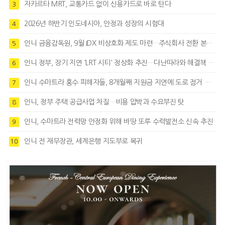
자카르타 MRT, 교통카드 없이 신용카드로 바로 탄다
3
2026년 하반기 인도네시아, 안정과 성장의 시험대
4
인니 금융감독원, 9월 IDX 비상호화 제도 마련…주식회사 전환 본격화
5
인니 정부, 장기 지연 'LRT 시티' 정상화 추진…다난따라와 해결책 모색
6
인니 수마트라 홍수 피해자들, 8개월째 지원금 지연에 도로 점거 시위
7
인니, 정부 주택 공급사업 차질…비용 압박과 수요부진 탓
8
인니, 수마트라 전력망 안정화 위해 바땅 또루 수력발전소 신속 추진
9
인니 전 재무장관, 세계은행 지도부로 복귀
10