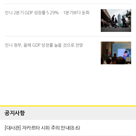
인니 2분기 GDP 성장률 5.29%…1분기보다 둔화
인니 정부, 올해 GDP 성장률 높을 것으로 전망
공지사항
[대사관] 자카르타 시위 주의 안내(8.6)