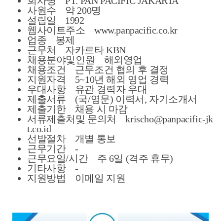
회사명 PT. PAN PACIFIC JAKARTA
사원수 약 200명
설립일 1992
웹사이트주소 www.panpacific.co.kr
업종 봉제
근무처 자카르타 KBN
채용분야및인원 해외영업
채용조건 근무조건 협의 후 결정
지원자격 5~10년 해외 영업 경력
우대사항 유관 경력자 우대
제출서류 (국/영문) 이력서, 자기소개서
제출기한 채용 시 마감
서류제출처및 문의처
krischo@panpacific-jk
t.co.id
선발절차 개별 통보
근무기간 -
근무요일/시간 주 6일 (격주 휴무)
기타사항 -
지원방법 이메일 지원