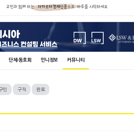
단체∙동호회
인니정보
커뮤니티
구인
구직
완료