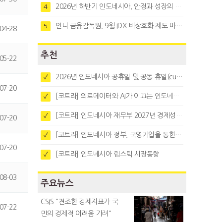
2026년 하반기 인도네시아, 안정과 성장의 시험대
4
인니 금융감독원, 9월 IDX 비상호화 제도 마련…주식회사 전환 본격화
5
04-28
추천
05-22
2026년 인도네시아 공휴일 및 공동 휴일(cuti bersama)
✓
07-20
[코트라] 의료데이터와 AI가 이끄는 인도네시아 디지털 헬스케어 시장 트렌드
✓
[코트라] 인도네시아 재무부 2027년 경제성장 전망 및 목표 발표
✓
07-20
[코트라] 인도네시아 정부, 국영기업을 통한 석탄·팜유·합금철 수출 중앙집중화 추진
✓
07-20
[코트라] 인도네시아 립스틱 시장동향
✓
08-03
주요뉴스
CSIS "견조한 경제지표가 국
07-22
민의 경제적 어려움 가려"