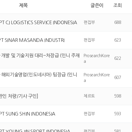
제목
글쓴이
조회
PT CJ LOGISTICS SERVICE INDONESIA
편집부
688
T SINAR MASANDA INDUSTRI
편집부
623
개발 및 기술지원 대리~차장급 (인니 주재
ProsearchKore
622
a
 해외기술영업(인도네시아) 팀장급 (인니
ProsearchKore
607
a
한인 차량/기사 구인]
체르토
598
PT SUNG SHIN INDONESIA
편집부
593
PT YOUNG JIN SPORT INDONESIA
편집부
581