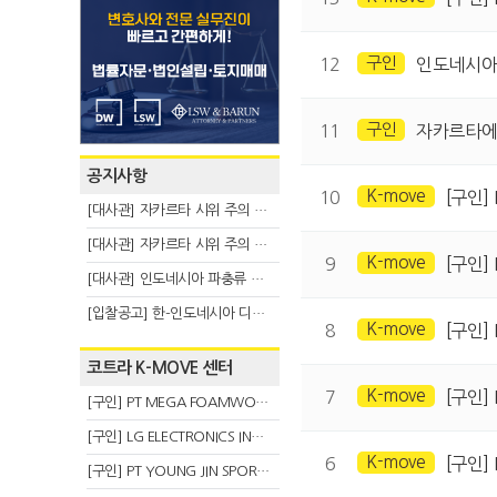
구인
12
인도네시아어
구인
11
자카르타에
공지사항
K-move
10
[구인] 
[대사관] 자카르타 시위 주의 안내(8.6)
[대사관] 자카르타 시위 주의 안내(8.3)
K-move
9
[구인] 
[대사관] 인도네시아 파충류 불법 반출 주의 (7.29)
[입찰공고] 한-인도네시아 디지털융복합 탈 전시회
K-move
8
[구인] 
코트라 K-MOVE 센터
K-move
7
[구인]
[구인] PT MEGA FOAMWORKS INDONESIA
[구인] LG ELECTRONICS INDONESIA
K-move
6
[구인] 
[구인] PT YOUNG JIN SPORT INDONESIA