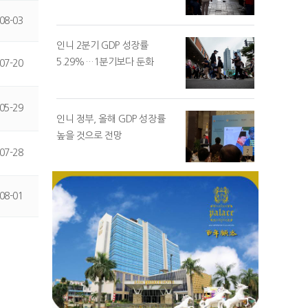
08-03
인니 2분기 GDP 성장률
5.29%…1분기보다 둔화
07-20
05-29
인니 정부, 올해 GDP 성장률
높을 것으로 전망
07-28
08-01