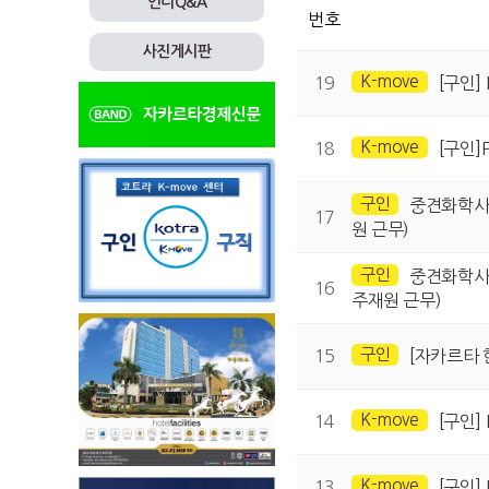
인니Q&A
번호
사진게시판
K-move
19
[구인] 
K-move
18
[구인]P
구인
중견화학사 
17
원 근무)
구인
중견화학사
16
주재원 근무)
구인
15
[자카르타 
K-move
14
[구인] 
K-move
13
[구인] 