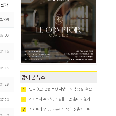
날짜
07-09
07-09
04-16
04-16
많이 본 뉴스
04-29
인니 잇단 군중 폭행 사망…'사적 응징' 확산에 법치 우려
1
자카르타 주지사, 쇼핑몰 보안 울타리 철거 요청…"치안 문제없다"
2
07-20
자카르타 MRT, 교통카드 없이 신용카드로 바로 탄다
3
07-30