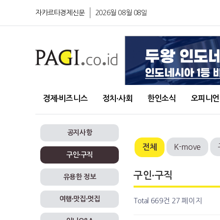
자카르타경제신문
2026월 08월 08일
경제∙비즈니스
정치∙사회
한인소식
오피니언
공지사항
K-move
전체
구인∙구직
구인∙구직
유용한 정보
여행∙맛집∙멋집
Total 669건
27 페이지