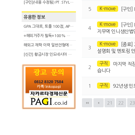
[구인](내용 수정됨) PT. STYLE KOREAN INDONESIA (스타일 코리안 인도네시아)
K-move
5
[구인] 
유용한 정보
K-move
[구인]
GPA 그대로, 토플 100점, AP 막막 — 원인은 하나입니다
4
지무역 인니생산법
⭐해외거주자 필독⭐100% 온라인 마지막 한국어교원 2급 추가모집 (~8/2)
K-move
[종료]
해외고 재학 이력 일반전형에서 분명한 입시 강점 살리는 전략
3
설명회 및 멘토링 
[신간] 황금시장 인도네시아 슈퍼리치의 성공 수업
구직
마지막 직장
2
습니다
구직
1
92년생 
21
22
2