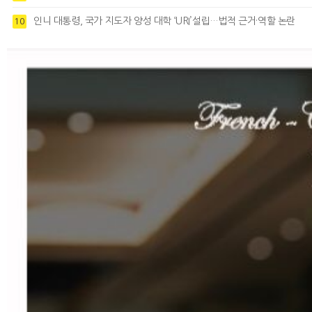
인니 대통령, 국가 지도자 양성 대학 ‘URI’설립…법적 근거·역할 논란
10