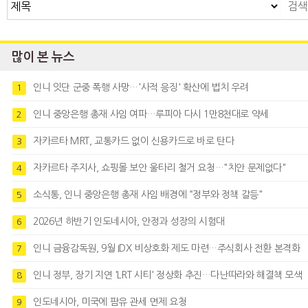
많이 본 뉴스
인니 잇단 군중 폭행 사망…'사적 응징' 확산에 법치 우려
1
인니 중앙은행 총재 사임 여파…루피아 다시 1만8천대로 약세
2
자카르타 MRT, 교통카드 없이 신용카드로 바로 탄다
3
자카르타 주지사, 쇼핑몰 보안 울타리 철거 요청…"치안 문제없다"
4
소식통, 인니 중앙은행 총재 사임 배경에 “정부와 정책 갈등"
5
2026년 하반기 인도네시아, 안정과 성장의 시험대
6
인니 금융감독원, 9월 IDX 비상호화 제도 마련…주식회사 전환 본격화
7
인니 정부, 장기 지연 'LRT 시티' 정상화 추진…다난따라와 해결책 모색
8
인도네시아, 미국에 팜유 관세 면제 요청
9