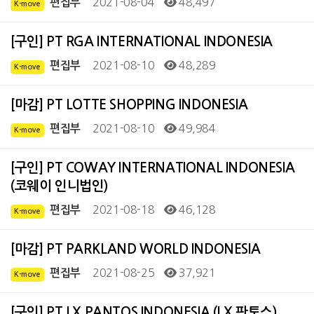
2021-08-04
48,497
편집부
K-move
[구인] PT RGA INTERNATIONAL INDONESIA
2021-08-10
48,289
편집부
K-move
[마감] PT LOTTE SHOPPING INDONESIA
2021-08-10
49,984
편집부
K-move
[구인] PT COWAY INTERNATIONAL INDONESIA
(코웨이 인니법인)
2021-08-18
46,128
편집부
K-move
[마감] PT PARKLAND WORLD INDONESIA
2021-08-25
37,921
편집부
K-move
[구인] PT LX PANTOS INDONESIA (LX 판토스)