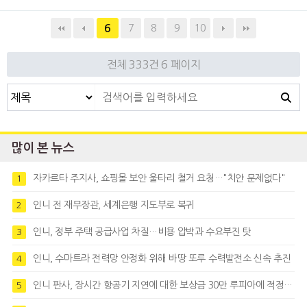
7
8
9
10
6
전체 333건
6 페이지
많이 본 뉴스
자카르타 주지사, 쇼핑몰 보안 울타리 철거 요청…"치안 문제없다"
1
인니 전 재무장관, 세계은행 지도부로 복귀
2
인니, 정부 주택 공급사업 차질…비용 압박과 수요부진 탓
3
인니, 수마트라 전력망 안정화 위해 바땅 또루 수력발전소 신속 추진
4
인니 판사, 장시간 항공기 지연에 대한 보상금 30만 루피아에 적정성 제기
5