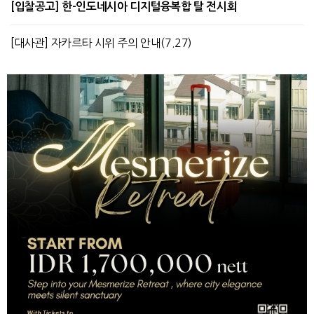
[입찰공고] 한-인도네시아 디지털융복합 탈 전시회
[대사관] 자카르타 시위 주의 안내(7.27)