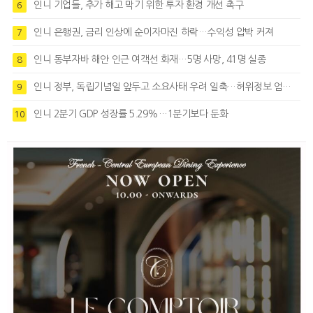
인니 기업들, 추가 해고 막기 위한 투자 환경 개선 촉구
6
인니 은행권, 금리 인상에 순이자마진 하락…수익성 압박 커져
7
인니 동부자바 해안 인근 여객선 화재…5명 사망, 41명 실종
8
인니 정부, 독립기념일 앞두고 소요사태 우려 일축…허위정보 엄정대응
9
인니 2분기 GDP 성장률 5.29%…1분기보다 둔화
10