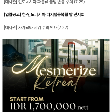
[대사관] 인도네시아 파충류 불법 반출 주의 (7.29)
[입찰공고] 한-인도네시아 디지털융복합 탈 전시회
[대사관] 자카르타 시위 주의 안내(7.27)