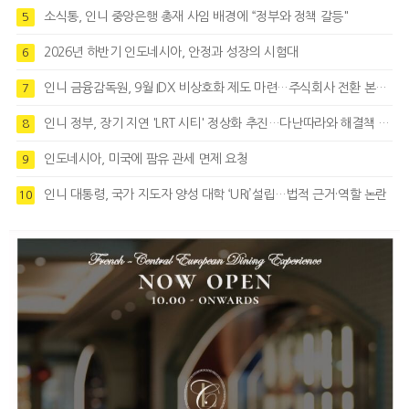
소식통, 인니 중앙은행 총재 사임 배경에 “정부와 정책 갈등"
5
2026년 하반기 인도네시아, 안정과 성장의 시험대
6
인니 금융감독원, 9월 IDX 비상호화 제도 마련…주식회사 전환 본격화
7
인니 정부, 장기 지연 'LRT 시티' 정상화 추진…다난따라와 해결책 모색
8
인도네시아, 미국에 팜유 관세 면제 요청
9
인니 대통령, 국가 지도자 양성 대학 ‘URI’설립…법적 근거·역할 논란
10