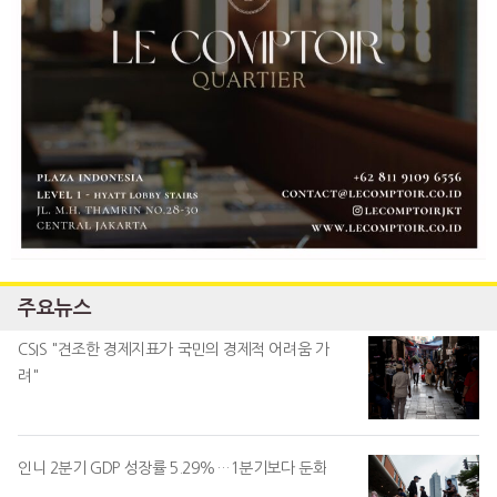
주요뉴스
CSIS "견조한 경제지표가 국민의 경제적 어려움 가
려"
인니 2분기 GDP 성장률 5.29%…1분기보다 둔화