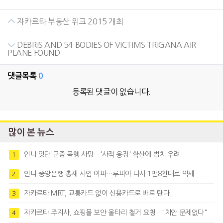
자카르타 부동산 위크 2015 개최
DEBRIS AND 54 BODIES OF VICTIMS TRIGANA AIR
PLANE FOUND
댓글목록
0
등록된 댓글이 없습니다.
많이 본 뉴스
인니 잇단 군중 폭행 사망…'사적 응징' 확산에 법치 우려
1
인니 중앙은행 총재 사임 여파…루피아 다시 1만8천대로 약세
2
자카르타 MRT, 교통카드 없이 신용카드로 바로 탄다
3
자카르타 주지사, 쇼핑몰 보안 울타리 철거 요청…"치안 문제없다"
4