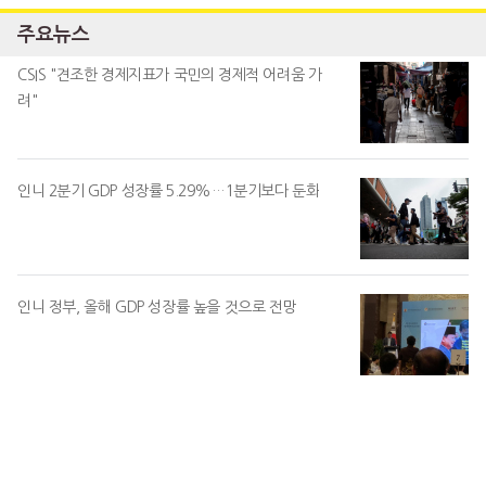
주요뉴스
CSIS "견조한 경제지표가 국민의 경제적 어려움 가
려"
인니 2분기 GDP 성장률 5.29%…1분기보다 둔화
인니 정부, 올해 GDP 성장률 높을 것으로 전망