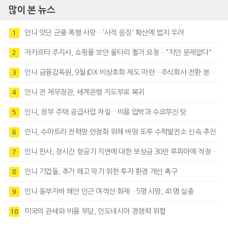
많이 본 뉴스
인니 잇단 군중 폭행 사망…'사적 응징' 확산에 법치 우려
1
자카르타 주지사, 쇼핑몰 보안 울타리 철거 요청…"치안 문제없다"
2
인니 금융감독원, 9월 IDX 비상호화 제도 마련…주식회사 전환 본격화
3
인니 전 재무장관, 세계은행 지도부로 복귀
4
인니, 정부 주택 공급사업 차질…비용 압박과 수요부진 탓
5
인니, 수마트라 전력망 안정화 위해 바땅 또루 수력발전소 신속 추진
6
인니 판사, 장시간 항공기 지연에 대한 보상금 30만 루피아에 적정성 제기
7
인니 기업들, 추가 해고 막기 위한 투자 환경 개선 촉구
8
인니 동부자바 해안 인근 여객선 화재…5명 사망, 41명 실종
9
미국의 관세와 비용 부담, 인도네시아 경쟁력 위협
10