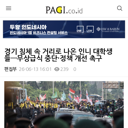
경기 침체 속 거리로 나온 인니 대학생
들…무상급식 중단·정책 개선 촉구
26-06-13 16:01
239
0
편집부
본문