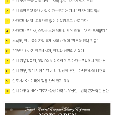
인니 잇단 군중 폭행 사망…'사적 응징' 확산에 법치 우려
1
인니 중앙은행 총재 사임 여파…루피아 다시 1만8천대로 약세
2
자카르타 MRT, 교통카드 없이 신용카드로 바로 탄다
3
자카르타 주지사, 쇼핑몰 보안 울타리 철거 요청…"치안 문제없다"
4
소식통, 인니 중앙은행 총재 사임 배경에 “정부와 정책 갈등"
5
2026년 하반기 인도네시아, 안정과 성장의 시험대
6
인니 금융감독원, 9월 IDX 비상호화 제도 마련…주식회사 전환 본격화
7
인니 정부, 장기 지연 'LRT 시티' 정상화 추진…다난따라와 해결책 모색
8
인도네시아, 미국에 팜유 관세 면제 요청
9
인니 대통령, 국가 지도자 양성 대학 ‘URI’설립…법적 근거·역할 논란
10