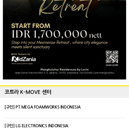
코트라 K-MOVE 센터
[구인] PT MEGA FOAMWORKS INDONESIA
[구인] LG ELECTRONICS INDONESIA