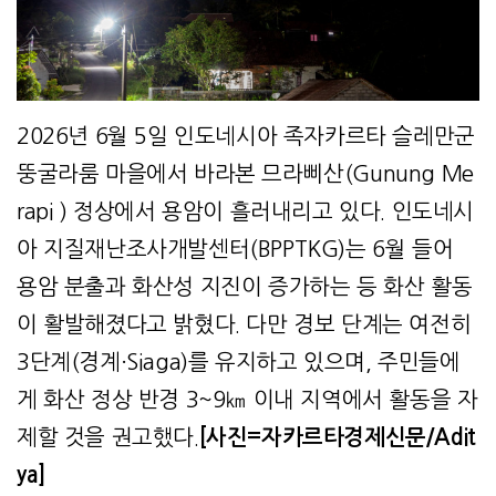
2026년 6월 5일 인도네시아 족자카르타 슬레만군
뚱굴라룸 마을에서 바라본 므라삐산(Gunung Me
rapi ) 정상에서 용암이 흘러내리고 있다. 인도네시
아 지질재난조사개발센터(BPPTKG)는 6월 들어
용암 분출과 화산성 지진이 증가하는 등 화산 활동
이 활발해졌다고 밝혔다. 다만 경보 단계는 여전히
3단계(경계·Siaga)를 유지하고 있으며, 주민들에
게 화산 정상 반경 3~9㎞ 이내 지역에서 활동을 자
제할 것을 권고했다.
[사진=자카르타경제신문/Adit
ya]