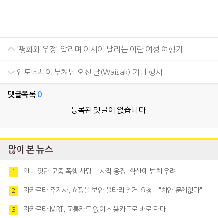
'평화와 우정' 알리며 아시아 달리는 이란 여성 여행가
인도네시아 부처님 오신 날(Waisak) 기념 행사
댓글목록
0
등록된 댓글이 없습니다.
많이 본 뉴스
인니 잇단 군중 폭행 사망…'사적 응징' 확산에 법치 우려
1
자카르타 주지사, 쇼핑몰 보안 울타리 철거 요청…"치안 문제없다"
2
자카르타 MRT, 교통카드 없이 신용카드로 바로 탄다
3