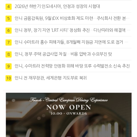
2026년 하반기 인도네시아, 안정과 성장의 시험대
4
인니 금융감독원, 9월 IDX 비상호화 제도 마련…주식회사 전환 본격화
5
인니 정부, 장기 지연 'LRT 시티' 정상화 추진…다난따라와 해결책 모색
6
인니 수마트라 홍수 피해자들, 8개월째 지원금 지연에 도로 점거 시위
7
인니, 정부 주택 공급사업 차질…비용 압박과 수요부진 탓
8
인니, 수마트라 전력망 안정화 위해 바땅 또루 수력발전소 신속 추진
9
인니 전 재무장관, 세계은행 지도부로 복귀
10