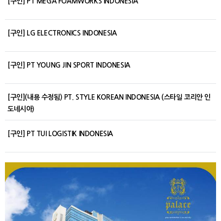
[구인] PT MEGA FOAMWORKS INDONESIA
[구인] LG ELECTRONICS INDONESIA
[구인] PT YOUNG JIN SPORT INDONESIA
[구인](내용 수정됨) PT. STYLE KOREAN INDONESIA (스타일 코리안 인
도네시아)
[구인] PT TUI LOGISTIK INDONESIA