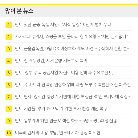
많이 본 뉴스
인니 잇단 군중 폭행 사망…'사적 응징' 확산에 법치 우려
1
자카르타 주지사, 쇼핑몰 보안 울타리 철거 요청…"치안 문제없다"
2
인니 금융감독원, 9월 IDX 비상호화 제도 마련…주식회사 전환 본격화
3
인니 전 재무장관, 세계은행 지도부로 복귀
4
인니, 정부 주택 공급사업 차질…비용 압박과 수요부진 탓
5
인니, 수마트라 전력망 안정화 위해 바땅 또루 수력발전소 신속 추진
6
인니 판사, 장시간 항공기 지연에 대한 보상금 30만 루피아에 적정성 제기
7
인니 기업들, 추가 해고 막기 위한 투자 환경 개선 촉구
8
인니 동부자바 해안 인근 여객선 화재…5명 사망, 41명 실종
9
미국의 관세와 비용 부담, 인도네시아 경쟁력 위협
10