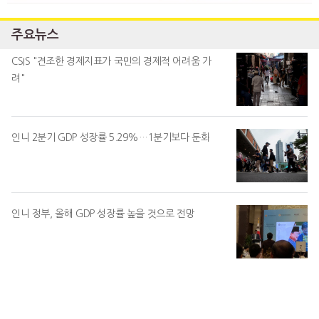
주요뉴스
CSIS "견조한 경제지표가 국민의 경제적 어려움 가
려"
인니 2분기 GDP 성장률 5.29%…1분기보다 둔화
인니 정부, 올해 GDP 성장률 높을 것으로 전망