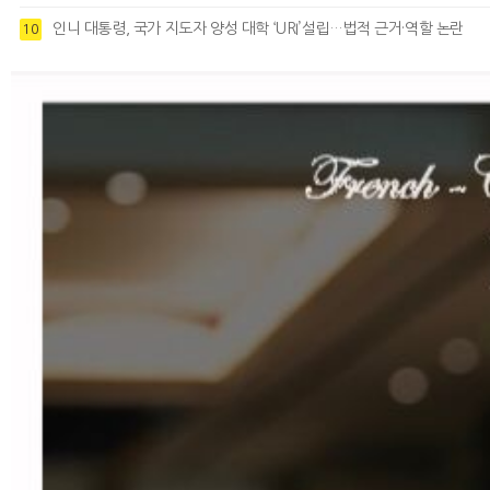
인니 대통령, 국가 지도자 양성 대학 ‘URI’설립…법적 근거·역할 논란
10