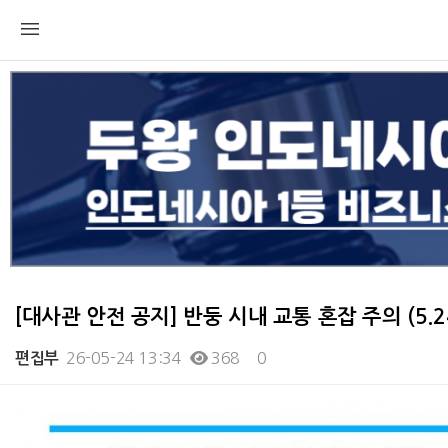
[대사관 안전 공지] 반둥 시내 교통 혼잡 주의 (5.2
26-05-24 13:34
368
0
편집부
본문