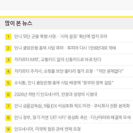
많이 본 뉴스
인니 잇단 군중 폭행 사망…'사적 응징' 확산에 법치 우려
1
인니 중앙은행 총재 사임 여파…루피아 다시 1만8천대로 약세
2
자카르타 MRT, 교통카드 없이 신용카드로 바로 탄다
3
자카르타 주지사, 쇼핑몰 보안 울타리 철거 요청…"치안 문제없다"
4
소식통, 인니 중앙은행 총재 사임 배경에 “정부와 정책 갈등"
5
2026년 하반기 인도네시아, 안정과 성장의 시험대
6
인니 금융감독원, 9월 IDX 비상호화 제도 마련…주식회사 전환 본격화
7
인니 정부, 장기 지연 'LRT 시티' 정상화 추진…다난따라와 해결책 모색
8
인도네시아, 미국에 팜유 관세 면제 요청
9