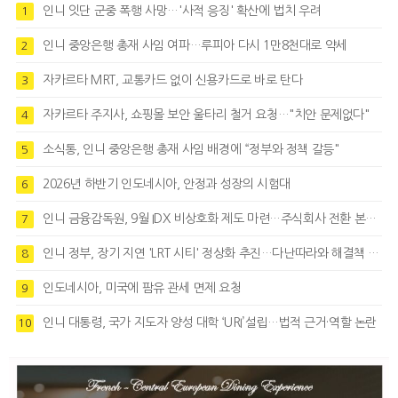
인니 잇단 군중 폭행 사망…'사적 응징' 확산에 법치 우려
1
인니 중앙은행 총재 사임 여파…루피아 다시 1만8천대로 약세
2
자카르타 MRT, 교통카드 없이 신용카드로 바로 탄다
3
자카르타 주지사, 쇼핑몰 보안 울타리 철거 요청…"치안 문제없다"
4
소식통, 인니 중앙은행 총재 사임 배경에 “정부와 정책 갈등"
5
2026년 하반기 인도네시아, 안정과 성장의 시험대
6
인니 금융감독원, 9월 IDX 비상호화 제도 마련…주식회사 전환 본격화
7
인니 정부, 장기 지연 'LRT 시티' 정상화 추진…다난따라와 해결책 모색
8
인도네시아, 미국에 팜유 관세 면제 요청
9
인니 대통령, 국가 지도자 양성 대학 ‘URI’설립…법적 근거·역할 논란
10