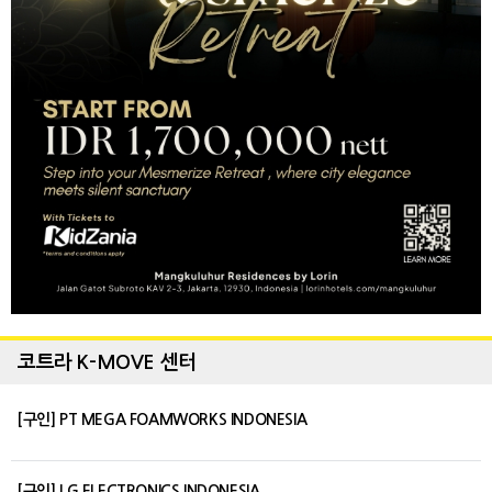
코트라 K-MOVE 센터
[구인] PT MEGA FOAMWORKS INDONESIA
[구인] LG ELECTRONICS INDONESIA