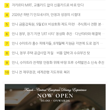
자카르타 MRT, 교통카드 없이 신용카드로 바로 탄다
3
2026년 하반기 인도네시아, 안정과 성장의 시험대
4
인니 금융감독원, 9월 IDX 비상호화 제도 마련…주식회사 전환 본격화
5
인니 정부, 장기 지연 'LRT 시티' 정상화 추진…다난따라와 해결책 모색
6
인니 수마트라 홍수 피해자들, 8개월째 지원금 지연에 도로 점거 시위
7
인니, 정부 주택 공급사업 차질…비용 압박과 수요부진 탓
8
인니, 수마트라 전력망 안정화 위해 바땅 또루 수력발전소 신속 추진
9
인니 전 재무장관, 세계은행 지도부로 복귀
10