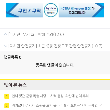
[대사관] 우기 호우피해 주의(12.6)
[대사관 안전공지] 최근 중동 긴장고조 관련 안전공지(10.7)
댓글목록
0
등록된 댓글이 없습니다.
많이 본 뉴스
인니 잇단 군중 폭행 사망…'사적 응징' 확산에 법치 우려
1
자카르타 주지사, 쇼핑몰 보안 울타리 철거 요청…"치안 문제없다"
2