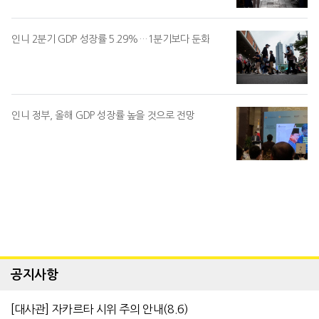
인니 2분기 GDP 성장률 5.29%…1분기보다 둔화
인니 정부, 올해 GDP 성장률 높을 것으로 전망
공지사항
[대사관] 자카르타 시위 주의 안내(8.6)