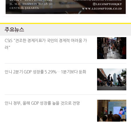
주요뉴스
CSIS "견조한 경제지표가 국민의 경제적 어려움 가
려"
인니 2분기 GDP 성장률 5.29%…1분기보다 둔화
인니 정부, 올해 GDP 성장률 높을 것으로 전망