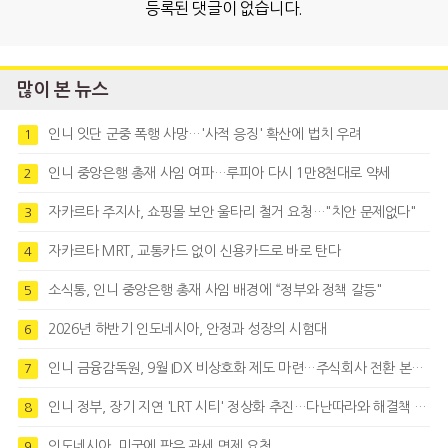
등록된 댓글이 없습니다.
많이 본 뉴스
인니 잇단 군중 폭행 사망…'사적 응징' 확산에 법치 우려
1
인니 중앙은행 총재 사임 여파…루피아 다시 1만8천대로 약세
2
자카르타 주지사, 쇼핑몰 보안 울타리 철거 요청…"치안 문제없다"
3
자카르타 MRT, 교통카드 없이 신용카드로 바로 탄다
4
소식통, 인니 중앙은행 총재 사임 배경에 “정부와 정책 갈등"
5
2026년 하반기 인도네시아, 안정과 성장의 시험대
6
인니 금융감독원, 9월 IDX 비상호화 제도 마련…주식회사 전환 본격화
7
인니 정부, 장기 지연 'LRT 시티' 정상화 추진…다난따라와 해결책 모색
8
인도네시아, 미국에 팜유 관세 면제 요청
9