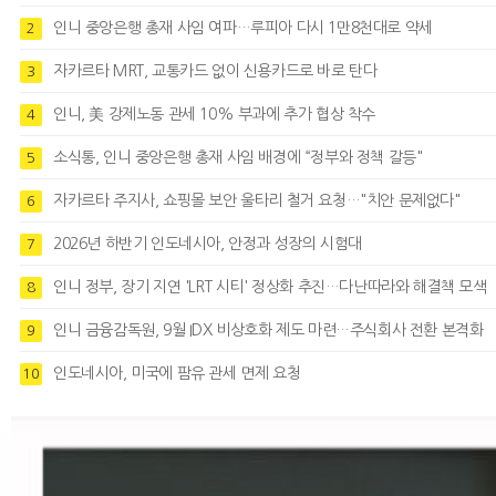
인니 중앙은행 총재 사임 여파…루피아 다시 1만8천대로 약세
2
자카르타 MRT, 교통카드 없이 신용카드로 바로 탄다
3
인니, 美 강제노동 관세 10% 부과에 추가 협상 착수
4
소식통, 인니 중앙은행 총재 사임 배경에 “정부와 정책 갈등"
5
자카르타 주지사, 쇼핑몰 보안 울타리 철거 요청…"치안 문제없다"
6
2026년 하반기 인도네시아, 안정과 성장의 시험대
7
인니 정부, 장기 지연 'LRT 시티' 정상화 추진…다난따라와 해결책 모색
8
인니 금융감독원, 9월 IDX 비상호화 제도 마련…주식회사 전환 본격화
9
인도네시아, 미국에 팜유 관세 면제 요청
10