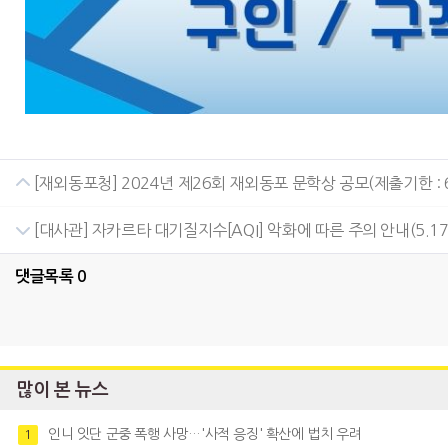
[재외동포청] 2024년 제26회 재외동포 문학상 공모(제출기한 : 6
[대사관] 자카르타 대기질지수[AQI] 악화에 따른 주의 안내(5.17
댓글목록
0
많이 본 뉴스
인니 잇단 군중 폭행 사망…'사적 응징' 확산에 법치 우려
1