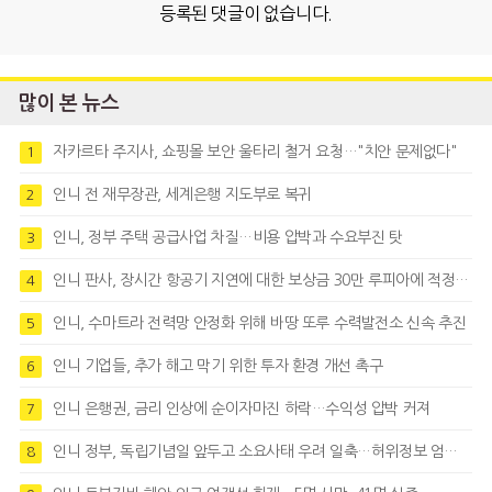
등록된 댓글이 없습니다.
많이 본 뉴스
자카르타 주지사, 쇼핑몰 보안 울타리 철거 요청…"치안 문제없다"
1
인니 전 재무장관, 세계은행 지도부로 복귀
2
인니, 정부 주택 공급사업 차질…비용 압박과 수요부진 탓
3
인니 판사, 장시간 항공기 지연에 대한 보상금 30만 루피아에 적정성 제기
4
인니, 수마트라 전력망 안정화 위해 바땅 또루 수력발전소 신속 추진
5
인니 기업들, 추가 해고 막기 위한 투자 환경 개선 촉구
6
인니 은행권, 금리 인상에 순이자마진 하락…수익성 압박 커져
7
인니 정부, 독립기념일 앞두고 소요사태 우려 일축…허위정보 엄정대응
8