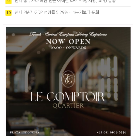
인니 동부자바 해안 인근 여객선 화재…5명 사망, 41명 실종
9
인니 2분기 GDP 성장률 5.29%…1분기보다 둔화
10