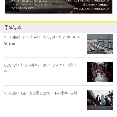
주요뉴스
인니 자동차 판매 회복세…정부, 전기차 인센티브 이
달 발표
CSIS "견조한 경제지표가 국민의 경제적 어려움 가
려"
인니 2분기 GDP 성장률 5.29%…1분기보다 둔화