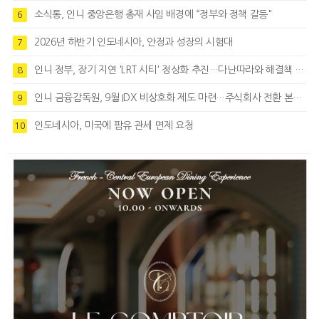
소식통, 인니 중앙은행 총재 사임 배경에 “정부와 정책 갈등"
6
2026년 하반기 인도네시아, 안정과 성장의 시험대
7
인니 정부, 장기 지연 'LRT 시티' 정상화 추진…다난따라와 해결책 모색
8
인니 금융감독원, 9월 IDX 비상호화 제도 마련…주식회사 전환 본격화
9
인도네시아, 미국에 팜유 관세 면제 요청
10