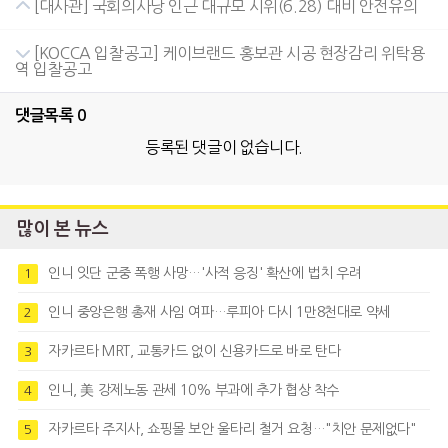
[대사관] 국회의사당 인근 대규모 시위(6.28) 대비 안전유의
[KOCCA 입찰공고] 케이브랜드 홍보관 시공 현장감리 위탁용
역 입찰공고
댓글목록
0
등록된 댓글이 없습니다.
많이 본 뉴스
인니 잇단 군중 폭행 사망…'사적 응징' 확산에 법치 우려
1
인니 중앙은행 총재 사임 여파…루피아 다시 1만8천대로 약세
2
자카르타 MRT, 교통카드 없이 신용카드로 바로 탄다
3
인니, 美 강제노동 관세 10% 부과에 추가 협상 착수
4
자카르타 주지사, 쇼핑몰 보안 울타리 철거 요청…"치안 문제없다"
5