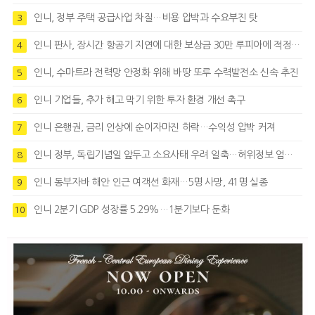
인니, 정부 주택 공급사업 차질…비용 압박과 수요부진 탓
3
인니 판사, 장시간 항공기 지연에 대한 보상금 30만 루피아에 적정성 제기
4
인니, 수마트라 전력망 안정화 위해 바땅 또루 수력발전소 신속 추진
5
인니 기업들, 추가 해고 막기 위한 투자 환경 개선 촉구
6
인니 은행권, 금리 인상에 순이자마진 하락…수익성 압박 커져
7
인니 정부, 독립기념일 앞두고 소요사태 우려 일축…허위정보 엄정대응
8
인니 동부자바 해안 인근 여객선 화재…5명 사망, 41명 실종
9
인니 2분기 GDP 성장률 5.29%…1분기보다 둔화
10