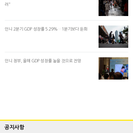
려"
인니 2분기 GDP 성장률 5.29%…1분기보다 둔화
인니 정부, 올해 GDP 성장률 높을 것으로 전망
공지사항