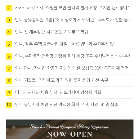
자카르타 주지사, 쇼핑몰 보안 울타리 철거 요청…"치안 문제없다"
2
인니 금융감독원, 9월 IDX 비상호화 제도 마련…주식회사 전환 본격화
3
인니 전 재무장관, 세계은행 지도부로 복귀
4
인니, 정부 주택 공급사업 차질…비용 압박과 수요부진 탓
5
인니, 수마트라 전력망 안정화 위해 바땅 또루 수력발전소 신속 추진
6
인니 판사, 장시간 항공기 지연에 대한 보상금 30만 루피아에 적정성 제기
7
인니 기업들, 추가 해고 막기 위한 투자 환경 개선 촉구
8
미국의 관세와 비용 부담, 인도네시아 경쟁력 위협
9
인니 동부자바 해안 인근 여객선 화재…5명 사망, 41명 실종
10