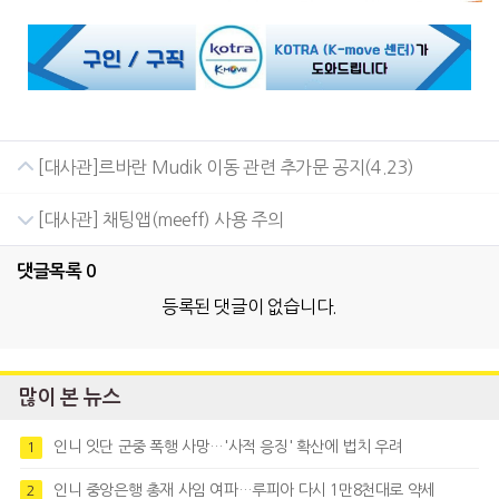
[대사관]르바란 Mudik 이동 관련 추가문 공지(4.23)
[대사관] 채팅앱(meeff) 사용 주의
댓글목록
0
등록된 댓글이 없습니다.
많이 본 뉴스
인니 잇단 군중 폭행 사망…'사적 응징' 확산에 법치 우려
1
인니 중앙은행 총재 사임 여파…루피아 다시 1만8천대로 약세
2