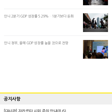
인니 2분기 GDP 성장률 5.29%…1분기보다 둔화
인니 정부, 올해 GDP 성장률 높을 것으로 전망
공지사항
[대사관] 자카르타 시위 주의 안내(8.6)