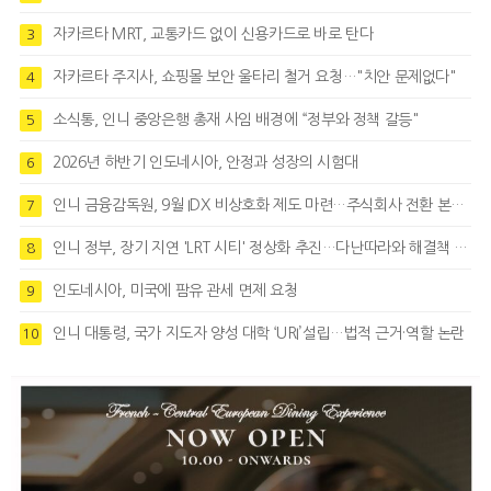
자카르타 MRT, 교통카드 없이 신용카드로 바로 탄다
3
자카르타 주지사, 쇼핑몰 보안 울타리 철거 요청…"치안 문제없다"
4
소식통, 인니 중앙은행 총재 사임 배경에 “정부와 정책 갈등"
5
2026년 하반기 인도네시아, 안정과 성장의 시험대
6
인니 금융감독원, 9월 IDX 비상호화 제도 마련…주식회사 전환 본격화
7
인니 정부, 장기 지연 'LRT 시티' 정상화 추진…다난따라와 해결책 모색
8
인도네시아, 미국에 팜유 관세 면제 요청
9
인니 대통령, 국가 지도자 양성 대학 ‘URI’설립…법적 근거·역할 논란
10