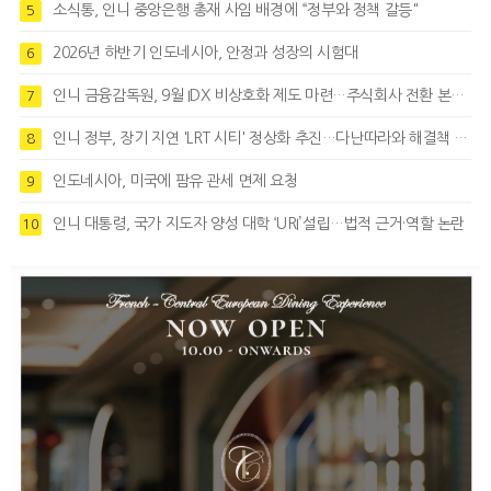
소식통, 인니 중앙은행 총재 사임 배경에 “정부와 정책 갈등"
5
2026년 하반기 인도네시아, 안정과 성장의 시험대
6
인니 금융감독원, 9월 IDX 비상호화 제도 마련…주식회사 전환 본격화
7
인니 정부, 장기 지연 'LRT 시티' 정상화 추진…다난따라와 해결책 모색
8
인도네시아, 미국에 팜유 관세 면제 요청
9
인니 대통령, 국가 지도자 양성 대학 ‘URI’설립…법적 근거·역할 논란
10