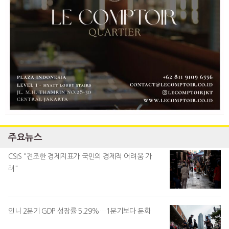
주요뉴스
CSIS "견조한 경제지표가 국민의 경제적 어려움 가
려"
인니 2분기 GDP 성장률 5.29%…1분기보다 둔화