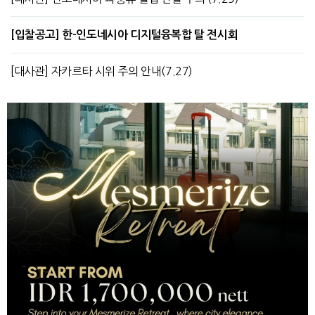
[입찰공고] 한-인도네시아 디지털융복합 탈 전시회
[대사관] 자카르타 시위 주의 안내(7.27)