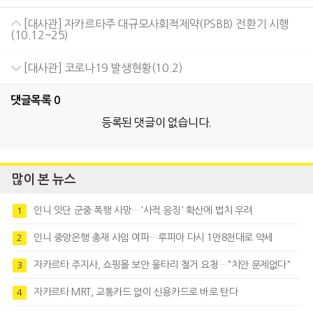
[대사관] 자카르타주 대규모사회적제약(PSBB) 전환기 시행
(10.12~25)
[대사관] 코로나19 발생현황(10.2)
댓글목록
0
등록된 댓글이 없습니다.
많이 본 뉴스
인니 잇단 군중 폭행 사망…'사적 응징' 확산에 법치 우려
1
인니 중앙은행 총재 사임 여파…루피아 다시 1만8천대로 약세
2
자카르타 주지사, 쇼핑몰 보안 울타리 철거 요청…"치안 문제없다"
3
자카르타 MRT, 교통카드 없이 신용카드로 바로 탄다
4