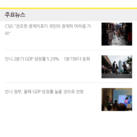
주요뉴스
CSIS "견조한 경제지표가 국민의 경제적 어려움 가
려"
인니 2분기 GDP 성장률 5.29%…1분기보다 둔화
인니 정부, 올해 GDP 성장률 높을 것으로 전망