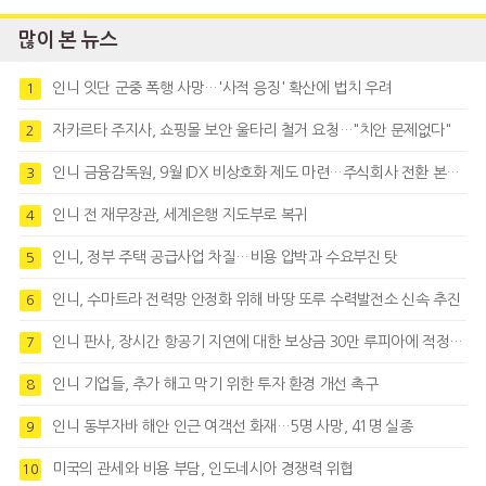
많이 본 뉴스
인니 잇단 군중 폭행 사망…'사적 응징' 확산에 법치 우려
1
자카르타 주지사, 쇼핑몰 보안 울타리 철거 요청…"치안 문제없다"
2
인니 금융감독원, 9월 IDX 비상호화 제도 마련…주식회사 전환 본격화
3
인니 전 재무장관, 세계은행 지도부로 복귀
4
인니, 정부 주택 공급사업 차질…비용 압박과 수요부진 탓
5
인니, 수마트라 전력망 안정화 위해 바땅 또루 수력발전소 신속 추진
6
인니 판사, 장시간 항공기 지연에 대한 보상금 30만 루피아에 적정성 제기
7
인니 기업들, 추가 해고 막기 위한 투자 환경 개선 촉구
8
인니 동부자바 해안 인근 여객선 화재…5명 사망, 41명 실종
9
미국의 관세와 비용 부담, 인도네시아 경쟁력 위협
10