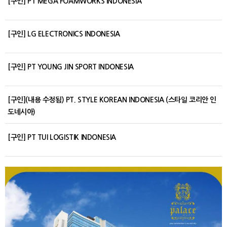
[구인] PT MEGA FOAMWORKS INDONESIA
[구인] LG ELECTRONICS INDONESIA
[구인] PT YOUNG JIN SPORT INDONESIA
[구인](내용 수정됨) PT. STYLE KOREAN INDONESIA (스타일 코리안 인
도네시아)
[구인] PT TUI LOGISTIK INDONESIA