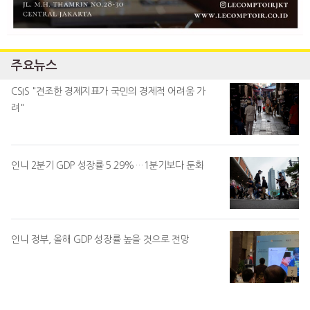
주요뉴스
CSIS "견조한 경제지표가 국민의 경제적 어려움 가
려"
인니 2분기 GDP 성장률 5.29%…1분기보다 둔화
인니 정부, 올해 GDP 성장률 높을 것으로 전망