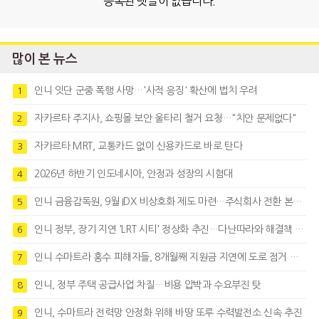
등록된 댓글이 없습니다.
많이 본 뉴스
인니 잇단 군중 폭행 사망…'사적 응징' 확산에 법치 우려
1
자카르타 주지사, 쇼핑몰 보안 울타리 철거 요청…"치안 문제없다"
2
자카르타 MRT, 교통카드 없이 신용카드로 바로 탄다
3
2026년 하반기 인도네시아, 안정과 성장의 시험대
4
인니 금융감독원, 9월 IDX 비상호화 제도 마련…주식회사 전환 본격화
5
인니 정부, 장기 지연 'LRT 시티' 정상화 추진…다난따라와 해결책 모색
6
인니 수마트라 홍수 피해자들, 8개월째 지원금 지연에 도로 점거 시위
7
인니, 정부 주택 공급사업 차질…비용 압박과 수요부진 탓
8
인니, 수마트라 전력망 안정화 위해 바땅 또루 수력발전소 신속 추진
9