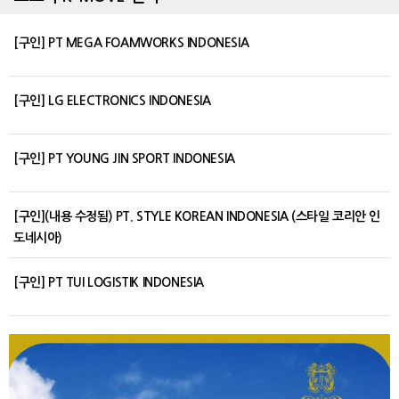
[구인] PT MEGA FOAMWORKS INDONESIA
[구인] LG ELECTRONICS INDONESIA
[구인] PT YOUNG JIN SPORT INDONESIA
[구인](내용 수정됨) PT. STYLE KOREAN INDONESIA (스타일 코리안 인
도네시아)
[구인] PT TUI LOGISTIK INDONESIA