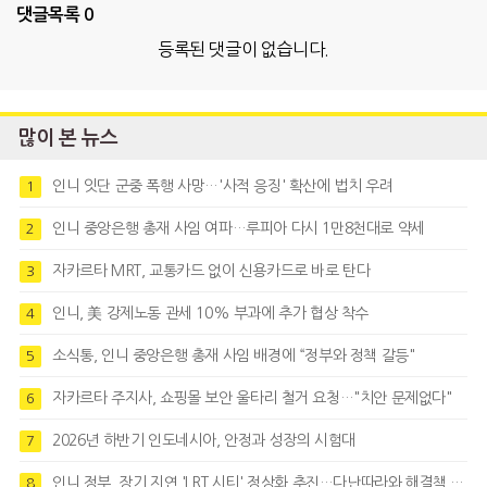
댓글목록
0
등록된 댓글이 없습니다.
많이 본 뉴스
인니 잇단 군중 폭행 사망…'사적 응징' 확산에 법치 우려
1
인니 중앙은행 총재 사임 여파…루피아 다시 1만8천대로 약세
2
자카르타 MRT, 교통카드 없이 신용카드로 바로 탄다
3
인니, 美 강제노동 관세 10% 부과에 추가 협상 착수
4
소식통, 인니 중앙은행 총재 사임 배경에 “정부와 정책 갈등"
5
자카르타 주지사, 쇼핑몰 보안 울타리 철거 요청…"치안 문제없다"
6
2026년 하반기 인도네시아, 안정과 성장의 시험대
7
인니 정부, 장기 지연 'LRT 시티' 정상화 추진…다난따라와 해결책 모색
8