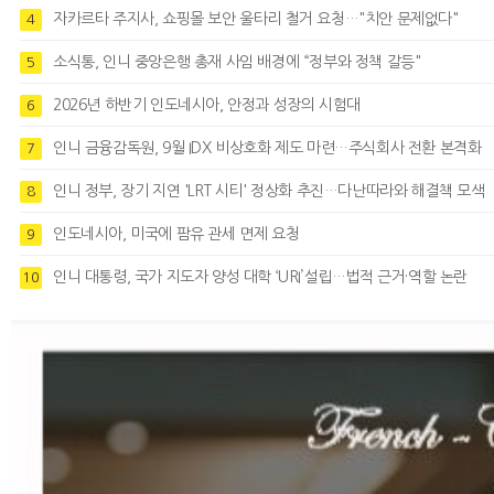
자카르타 주지사, 쇼핑몰 보안 울타리 철거 요청…"치안 문제없다"
4
소식통, 인니 중앙은행 총재 사임 배경에 “정부와 정책 갈등"
5
2026년 하반기 인도네시아, 안정과 성장의 시험대
6
인니 금융감독원, 9월 IDX 비상호화 제도 마련…주식회사 전환 본격화
7
인니 정부, 장기 지연 'LRT 시티' 정상화 추진…다난따라와 해결책 모색
8
인도네시아, 미국에 팜유 관세 면제 요청
9
인니 대통령, 국가 지도자 양성 대학 ‘URI’설립…법적 근거·역할 논란
10