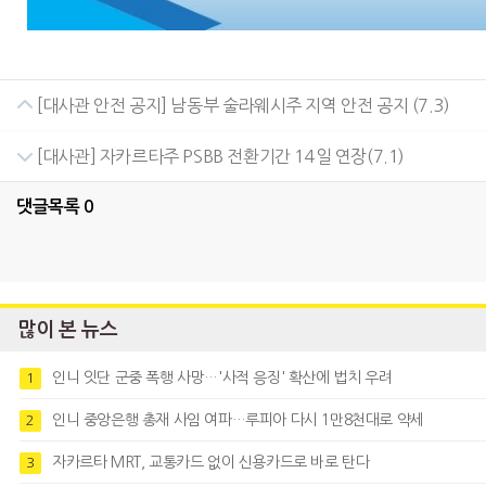
[대사관 안전 공지] 남동부 술라웨시주 지역 안전 공지 (7.3)
[대사관] 자카르타주 PSBB 전환기간 14일 연장(7.1)
댓글목록
0
많이 본 뉴스
인니 잇단 군중 폭행 사망…'사적 응징' 확산에 법치 우려
1
인니 중앙은행 총재 사임 여파…루피아 다시 1만8천대로 약세
2
자카르타 MRT, 교통카드 없이 신용카드로 바로 탄다
3