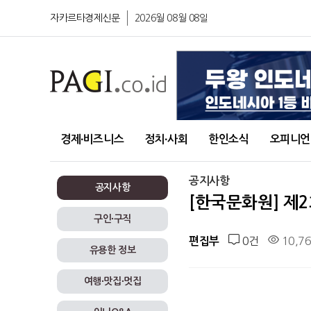
자카르타경제신문
2026월 08월 08일
경제∙비즈니스
정치∙사회
한인소식
오피니언
공지사항
공지사항
[한국문화원] 제2
구인∙구직
0건
10,7
편집부
유용한 정보
여행∙맛집∙멋집