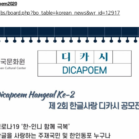
poem2020
/bbs/board.php?bo_table=korean_news&wr_id=12917