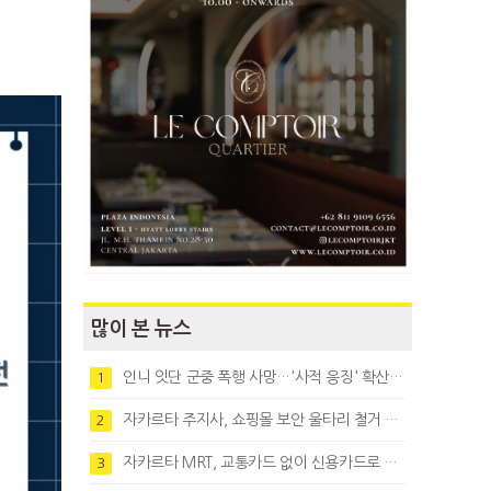
많이 본 뉴스
인니 잇단 군중 폭행 사망…'사적 응징' 확산에 법치 우려
1
자카르타 주지사, 쇼핑몰 보안 울타리 철거 요청…"치안 문제없다"
2
자카르타 MRT, 교통카드 없이 신용카드로 바로 탄다
3