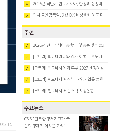
2026년 하반기 인도네시아, 안정과 성장의 시험대
4
인니 금융감독원, 9월 IDX 비상호화 제도 마련…주식회사 전환 본격화
5
추천
2026년 인도네시아 공휴일 및 공동 휴일(cuti bersama)
✓
[코트라] 의료데이터와 AI가 이끄는 인도네시아 디지털 헬스케어 시장 트렌드
✓
[코트라] 인도네시아 재무부 2027년 경제성장 전망 및 목표 발표
✓
[코트라] 인도네시아 정부, 국영기업을 통한 석탄·팜유·합금철 수출 중앙집중화 추진
✓
[코트라] 인도네시아 립스틱 시장동향
✓
주요뉴스
CSIS "견조한 경제지표가 국
.05.15
민의 경제적 어려움 가려"