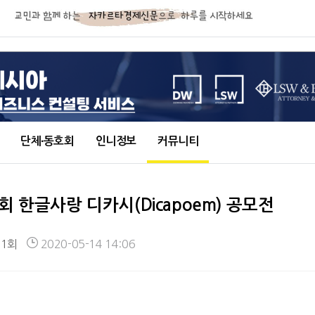
단체∙동호회
인니정보
커뮤니티
회 한글사랑 디카시(Dicapoem) 공모전
61회
2020-05-14 14:06