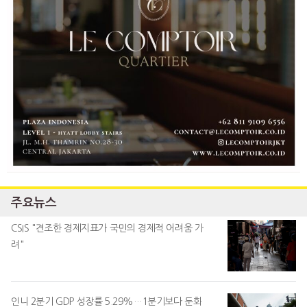
주요뉴스
CSIS "견조한 경제지표가 국민의 경제적 어려움 가
려"
인니 2분기 GDP 성장률 5.29%…1분기보다 둔화