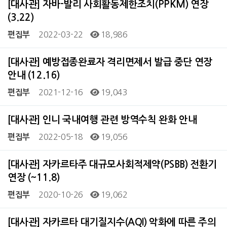
[대사관] 자바-발리 사회활동제한조치(PPKM) 연장
(3.22)
2022-03-22
18,986
편집부
[대사관] 예방접종완료자 격리면제서 발급 중단 연장
안내 (12.16)
2021-12-16
19,043
편집부
[대사관] 인니 국내여행 관련 방역수칙 완화 안내
2022-05-18
19,056
편집부
[대사관] 자카르타주 대규모사회적제약(PSBB) 전환기
연장 (~11.8)
2020-10-26
19,062
편집부
[대사관] 자카르타 대기질지수(AQI) 악화에 따른 주의