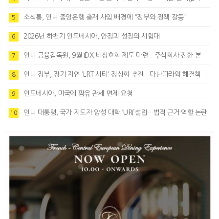
소식통, 인니 중앙은행 총재 사임 배경에 “정부와 정책 갈등"
5
2026년 하반기 인도네시아, 안정과 성장의 시험대
6
인니 금융감독원, 9월 IDX 비상호화 제도 마련…주식회사 전환 본격화
7
인니 정부, 장기 지연 'LRT 시티' 정상화 추진…다난따라와 해결책 모색
8
인도네시아, 미국에 팜유 관세 면제 요청
9
인니 대통령, 국가 지도자 양성 대학 ‘URI’설립…법적 근거·역할 논란
10