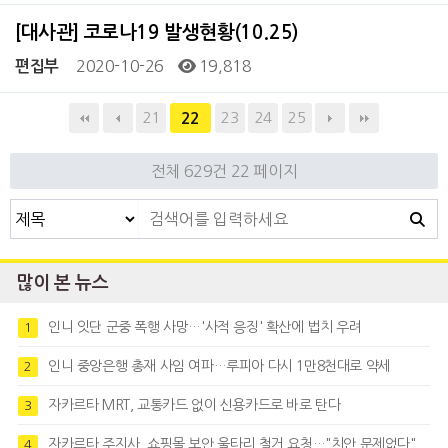
[대사관] 코로나19 발생현황(10.25)
2020-10-26
19,818
편집부
21
23
24
25
22
전체 629건
22 페이지
많이 본 뉴스
인니 잇단 군중 폭행 사망…'사적 응징' 확산에 법치 우려
1
인니 중앙은행 총재 사임 여파…루피아 다시 1만8천대로 약세
2
자카르타 MRT, 교통카드 없이 신용카드로 바로 탄다
3
자카르타 주지사, 쇼핑몰 보안 울타리 철거 요청…"치안 문제없다"
4