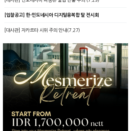
[대사관] 인도네시아 파충류 불법 반출 주의 (7.29)
[입찰공고] 한-인도네시아 디지털융복합 탈 전시회
[대사관] 자카르타 시위 주의 안내(7.27)