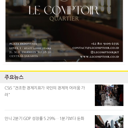
주요뉴스
CSIS "견조한 경제지표가 국민의 경제적 어려움 가
려"
인니 2분기 GDP 성장률 5.29%…1분기보다 둔화