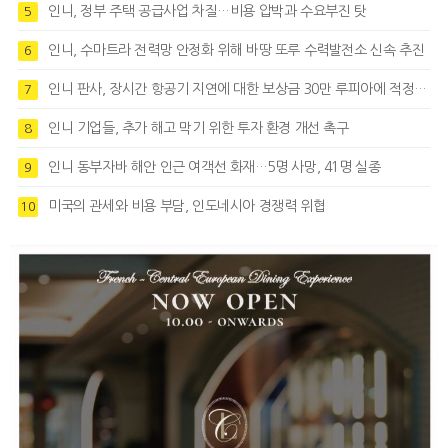
인니, 정부 주택 공급사업 차질…비용 압박과 수요부진 탓
5
인니, 수마트라 전력망 안정화 위해 바땅 또루 수력발전소 신속 추진
6
인니 판사, 장시간 항공기 지연에 대한 보상금 30만 루피아에 적정성 제기
7
인니 기업들, 추가 해고 막기 위한 투자 환경 개선 촉구
8
인니 동부자바 해안 인근 여객선 화재…5명 사망, 41명 실종
9
미국의 관세와 비용 부담, 인도네시아 경쟁력 위협
10