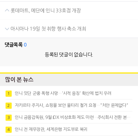
롯데마트, 메단에 인니 33호점 개장
아시아나 19일 첫 취항 행사 축소 개최
댓글목록
0
등록된 댓글이 없습니다.
많이 본 뉴스
인니 잇단 군중 폭행 사망…'사적 응징' 확산에 법치 우려
1
자카르타 주지사, 쇼핑몰 보안 울타리 철거 요청…"치안 문제없다"
2
인니 금융감독원, 9월 IDX 비상호화 제도 마련…주식회사 전환 본격화
3
인니 전 재무장관, 세계은행 지도부로 복귀
4