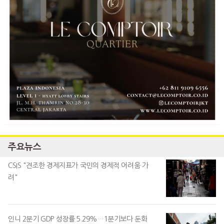
주요뉴스
CSIS "견조한 경제지표가 국민의 경제적 어려움 가
려"
인니 2분기 GDP 성장률 5.29%…1분기보다 둔화