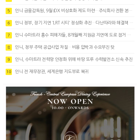
인니 금융감독원, 9월 IDX 비상호화 제도 마련…주식회사 전환 본격화
5
인니 정부, 장기 지연 'LRT 시티' 정상화 추진…다난따라와 해결책 모색
6
인니 수마트라 홍수 피해자들, 8개월째 지원금 지연에 도로 점거 시위
7
인니, 정부 주택 공급사업 차질…비용 압박과 수요부진 탓
8
인니, 수마트라 전력망 안정화 위해 바땅 또루 수력발전소 신속 추진
9
인니 전 재무장관, 세계은행 지도부로 복귀
10