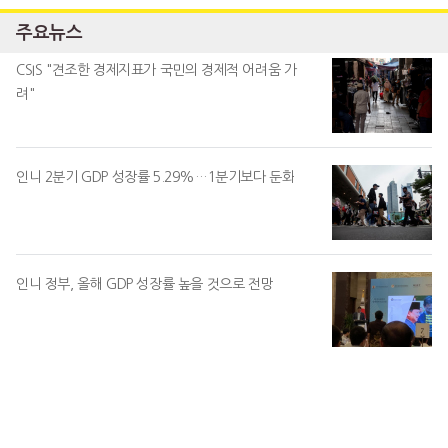
주요뉴스
CSIS "견조한 경제지표가 국민의 경제적 어려움 가
려"
인니 2분기 GDP 성장률 5.29%…1분기보다 둔화
인니 정부, 올해 GDP 성장률 높을 것으로 전망