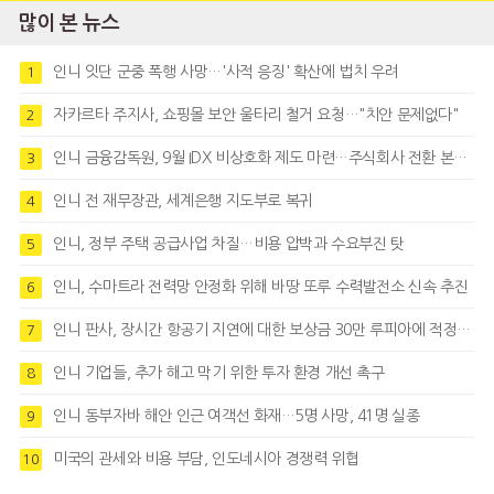
많이 본 뉴스
인니 잇단 군중 폭행 사망…'사적 응징' 확산에 법치 우려
1
자카르타 주지사, 쇼핑몰 보안 울타리 철거 요청…"치안 문제없다"
2
인니 금융감독원, 9월 IDX 비상호화 제도 마련…주식회사 전환 본격화
3
인니 전 재무장관, 세계은행 지도부로 복귀
4
인니, 정부 주택 공급사업 차질…비용 압박과 수요부진 탓
5
인니, 수마트라 전력망 안정화 위해 바땅 또루 수력발전소 신속 추진
6
인니 판사, 장시간 항공기 지연에 대한 보상금 30만 루피아에 적정성 제기
7
인니 기업들, 추가 해고 막기 위한 투자 환경 개선 촉구
8
인니 동부자바 해안 인근 여객선 화재…5명 사망, 41명 실종
9
미국의 관세와 비용 부담, 인도네시아 경쟁력 위협
10