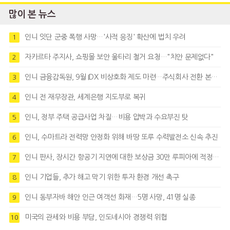
많이 본 뉴스
인니 잇단 군중 폭행 사망…'사적 응징' 확산에 법치 우려
1
자카르타 주지사, 쇼핑몰 보안 울타리 철거 요청…"치안 문제없다"
2
인니 금융감독원, 9월 IDX 비상호화 제도 마련…주식회사 전환 본격화
3
인니 전 재무장관, 세계은행 지도부로 복귀
4
인니, 정부 주택 공급사업 차질…비용 압박과 수요부진 탓
5
인니, 수마트라 전력망 안정화 위해 바땅 또루 수력발전소 신속 추진
6
인니 판사, 장시간 항공기 지연에 대한 보상금 30만 루피아에 적정성 제기
7
인니 기업들, 추가 해고 막기 위한 투자 환경 개선 촉구
8
인니 동부자바 해안 인근 여객선 화재…5명 사망, 41명 실종
9
미국의 관세와 비용 부담, 인도네시아 경쟁력 위협
10