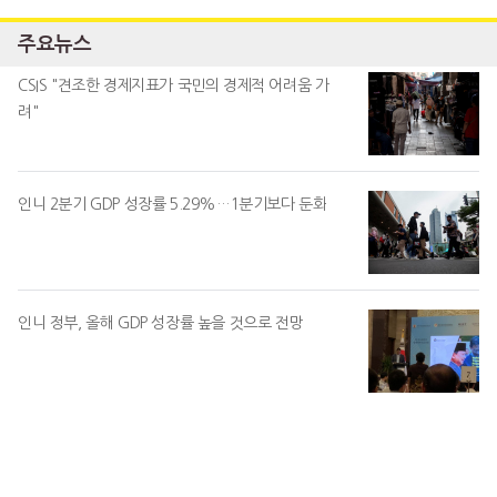
주요뉴스
CSIS "견조한 경제지표가 국민의 경제적 어려움 가
려"
인니 2분기 GDP 성장률 5.29%…1분기보다 둔화
인니 정부, 올해 GDP 성장률 높을 것으로 전망