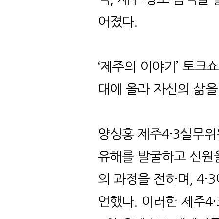
어졌다
.
‘
제주의 이야기
’
토크쇼
대에 올라 자신의 삶
양성홍 제주
4·3
실무위
유해를 발굴하고 신원
의 과정을 전하며
, 4·3
언했다
.
이러한 제주
4·