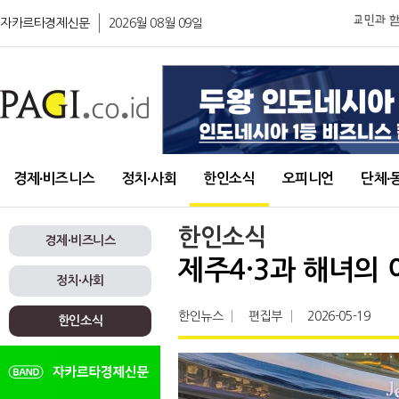
자카르타경제신문
2026월 08월 09일
경제∙비즈니스
정치∙사회
한인소식
오피니언
단체∙
한인소식
경제∙비즈니스
제주4·3과 해녀의
정치∙사회
한인뉴스
편집부
2026-05-19
한인소식