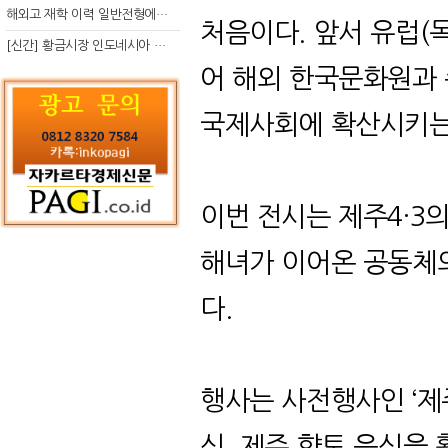
해외고 재학 이력 일반전형에서 분명한 입시 강점 살리는 전략
처음이다
.
앞서 유럽
(
[신간] 황금시장 인도네시아 슈퍼리치의 성공 수업
어 해외 한국문화원과 
국제사회에 확산시키는
이번 전시는 제주
4·3
의
해녀가 이어온 공동체
다
.
행사는 사전행사인
‘
제
식
,
제주 향토 음식을 