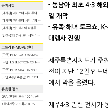
-
동남아 최초
4·3
해
공지사항
[대사관] 자카르타 시위 주의 안내(8.6)
일 개막
[대사관] 자카르타 시위 주의 안내(8.3)
-
유족
·
해녀 토크쇼
, K-
[대사관] 인도네시아 파충류 불법 반출 주의 (7.29)
[입찰공고] 한-인도네시아 디지털융복합 탈 전시회
대행사 진행
코트라 K-MOVE 센터
[구인] PT MEGA FOAMWORKS INDONESIA
제주특별자치도가 주최
[구인] LG ELECTRONICS INDONESIA
[구인] PT YOUNG JIN SPORT INDONESIA
전이 지난
12
일 인도
[구인](내용 수정됨) PT. STYLE KOREAN INDONESIA (스타일 코리안 인도네시아)
에서 막을 올렸다
.
유용한 정보
GPA 그대로, 토플 100점, AP 막막 — 원인은 하나입니다
제주
4·3
관련 전시가 
⭐해외거주자 필독⭐100% 온라인 마지막 한국어교원 2급 추가모집 (~8/2)