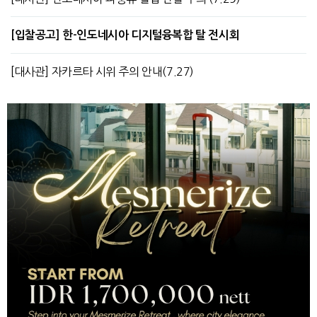
[입찰공고] 한-인도네시아 디지털융복합 탈 전시회
[대사관] 자카르타 시위 주의 안내(7.27)