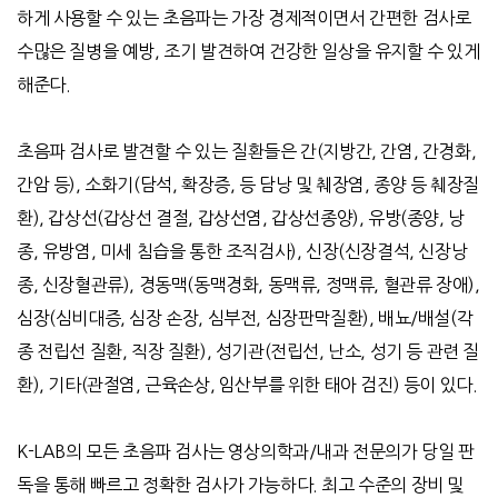
하게 사용할 수 있는 초음파는 가장 경제적이면서 간편한 검사로
수많은 질병을 예방
,
조기 발견하여 건강한 일상을 유지할 수 있게
해준다
.
초음파 검사로 발견할 수 있는 질환들은 간
(
지방간
,
간염
,
간경화
,
간암 등
),
소화기
(
담석
,
확장증
,
등 담낭 및 췌장염
,
종양 등 췌장질
환
),
갑상선
(
갑상선 결절
,
갑상선염
,
갑상선종양
),
유방
(
종양
,
낭
종
,
유방염
,
미세 침습을 통한 조직검사
),
신장
(
신장결석
,
신장낭
종
,
신장혈관류
),
경동맥
(
동맥경화
,
동맥류
,
정맥류
,
혈관류 장애
),
심장
(
심비대증
,
심장 손장
,
심부전
,
심장판막질환
),
배뇨
/
배설
(
각
종 전립선 질환
,
직장 질환
),
성기관
(
전립선
,
난소
,
성기 등 관련 질
환
),
기타
(
관절염
,
근육손상
,
임산부를 위한 태아 검진
)
등이 있다
.
K-LAB
의 모든 초음파 검사는 영상의학과
/
내과 전문의가 당일 판
독을 통해 빠르고 정확한 검사가 가능하다
.
최고 수준의 장비 및