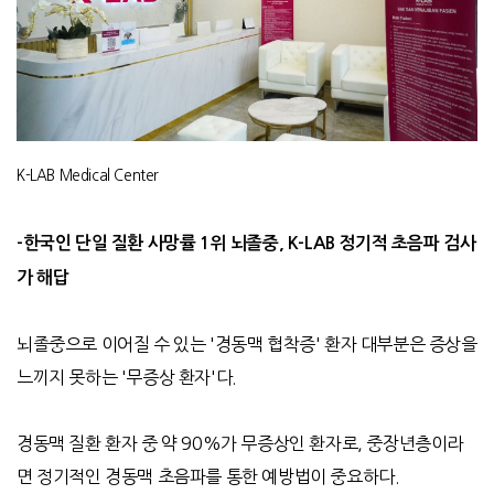
K-LAB Medical Center
-
한국인 단일 질환 사망률
1
위 뇌졸중
, K-LAB
정기적 초음파 검사
가 해답
뇌졸중으로 이어질 수 있는
'
경동맥 협착증
'
환자 대부분은 증상을
느끼지 못하는
'
무증상 환자
'
다
.
경동맥 질환 환자 중 약
90%
가 무증상인 환자로
,
중장년층이라
면 정기적인 경동맥 초음파를 통한 예방법이 중요하다
.