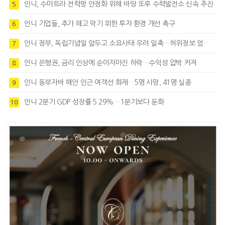
인니, 수마트라 전력망 안정화 위해 바땅 또루 수력발전소 신속 추진
5
인니 기업들, 추가 해고 막기 위한 투자 환경 개선 촉구
6
인니 정부, 독립기념일 앞두고 소요사태 우려 일축…허위정보 엄정대응
7
인니 은행권, 금리 인상에 순이자마진 하락…수익성 압박 커져
8
인니 동부자바 해안 인근 여객선 화재…5명 사망, 41명 실종
9
인니 2분기 GDP 성장률 5.29%…1분기보다 둔화
10