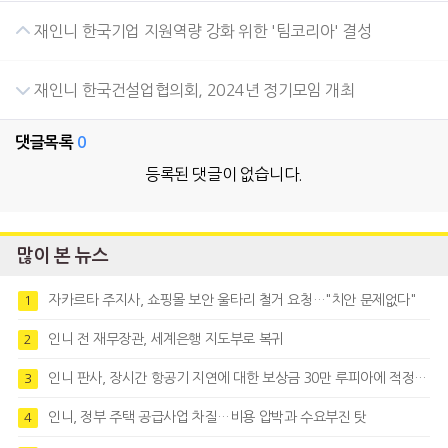
재인니 한국기업 지원역량 강화 위한 '팀코리아' 결성
재인니 한국건설업협의회, 2024년 정기모임 개최
댓글목록
0
등록된 댓글이 없습니다.
많이 본 뉴스
자카르타 주지사, 쇼핑몰 보안 울타리 철거 요청…"치안 문제없다"
1
인니 전 재무장관, 세계은행 지도부로 복귀
2
인니 판사, 장시간 항공기 지연에 대한 보상금 30만 루피아에 적정성 제기
3
인니, 정부 주택 공급사업 차질…비용 압박과 수요부진 탓
4