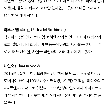
시절을 보냈다. 생애 가장 긴 휴가를 받아 인니 자카르타에서 살기
도 했다. 음악과 커피와 고요만 있다면, 그곳이 어디든 기꺼이 여
행자로 즐기며 지낸다.
라뜨나
엠
로히만 (Ratna M Rochiman)
작가이자 상인인 라트나 엠 로히만 작가는 인도네시아 여성작가
협회 설립자이자 회장이며 반둥문학위원회에서 활동 중이다. 주
로 시와 단편소설, 사설을 집필하며 여러 매체에 기고했다.
채인숙 (Chae In Sook)
2015년 <실천문학> 오장환신인문학상을 받고 등단하였다. <인
도네시아 한인사100년> 수석편집장, <인작> 편집장, 라디오와 T
V다큐멘터리 작가로 일했다. 1999년부터 인도네시아 자카르타
와 족자카르타에 거주하며, 인도네시아 문화예술을 소개하는 글
을 쓴다.