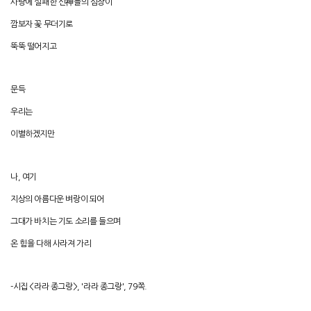
사랑에 실패한 신神들의 심장이
깜보자 꽃 무더기로
뚝뚝 떨어지고
문득
우리는
이별하겠지만
나, 여기
지상의 아름다운 벼랑이 되어
그대가 바치는 기도 소리를 들으며
온 힘을 다해 사라져 가리
-시집 <라라 종그랑>, '라라 종그랑', 79쪽.