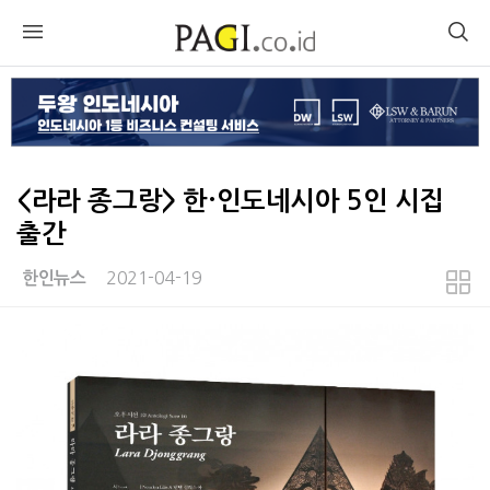
<라라 종그랑> 한·인도네시아 5인 시집
출간
2021-04-19
한인뉴스
본문