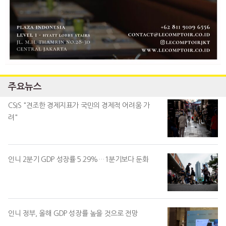
주요뉴스
CSIS "견조한 경제지표가 국민의 경제적 어려움 가
려"
인니 2분기 GDP 성장률 5.29%…1분기보다 둔화
인니 정부, 올해 GDP 성장률 높을 것으로 전망