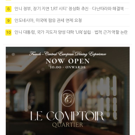
인니 정부, 장기 지연 'LRT 시티' 정상화 추진…다난따라와 해결책 모색
8
인도네시아, 미국에 팜유 관세 면제 요청
9
인니 대통령, 국가 지도자 양성 대학 ‘URI’설립…법적 근거·역할 논란
10