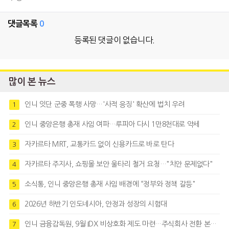
댓글목록
0
등록된 댓글이 없습니다.
많이 본 뉴스
인니 잇단 군중 폭행 사망…'사적 응징' 확산에 법치 우려
1
인니 중앙은행 총재 사임 여파…루피아 다시 1만8천대로 약세
2
자카르타 MRT, 교통카드 없이 신용카드로 바로 탄다
3
자카르타 주지사, 쇼핑몰 보안 울타리 철거 요청…"치안 문제없다"
4
소식통, 인니 중앙은행 총재 사임 배경에 “정부와 정책 갈등"
5
2026년 하반기 인도네시아, 안정과 성장의 시험대
6
인니 금융감독원, 9월 IDX 비상호화 제도 마련…주식회사 전환 본격화
7