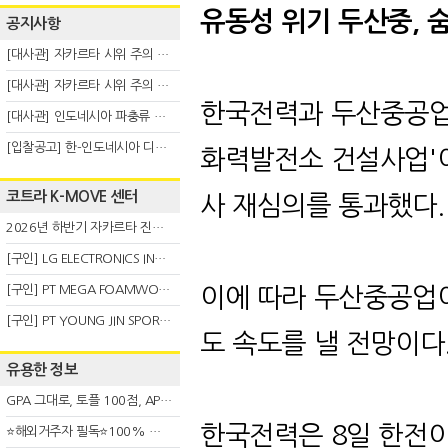
유동성 위기 두산중, 
공지사항
[대사관] 자카르타 시위 주의 안내(8.6)
[대사관] 자카르타 시위 주의 안내(8.3)
한국전력과 두산중공업이
[대사관] 인도네시아 파충류 불법 반출 주의 (7.29)
[입찰공고] 한-인도네시아 디지털융복합 탈 전시회
화력발전소 건설사업'이
코트라 K-MOVE 센터
사 재심의를 통과했다.
2026년 하반기 자카르타 진출기업 채용상담회 & 멘토링 참가자 모집
[구인] LG ELECTRONICS INDONESIA
[구인] PT MEGA FOAMWORKS INDONESIA
이에 따라 두산중공업
[구인] PT YOUNG JIN SPORT INDONESIA
도 속도를 낼 전망이다
유용한 정보
GPA 그대로, 토플 100점, AP 막막 — 원인은 하나입니다
한국전력은 8일 한전이
⭐해외거주자 필독⭐100% 온라인 마지막 한국어교원 2급 추가모집 (~8/2)