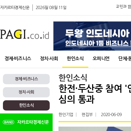
자카르타경제신문
2026월 08월 11일
경제∙비즈니스
정치∙사회
한인소식
오피니언
단체∙
한인소식
경제∙비즈니스
한전·두산중 참여 
정치∙사회
심의 통과
한인소식
한인기업
편집부
2020-06-09