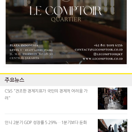
주요뉴스
CSIS "견조한 경제지표가 국민의 경제적 어려움 가
려"
인니 2분기 GDP 성장률 5.29%…1분기보다 둔화