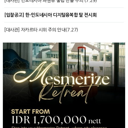
[대사관] 인도네시아 파충류 불법 반출 주의 (7.29)
[입찰공고] 한-인도네시아 디지털융복합 탈 전시회
[대사관] 자카르타 시위 주의 안내(7.27)