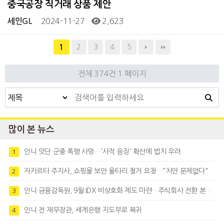
중국공장 직거래 상품 제안
2024-11-27
2,623
세인GL
2
3
4
5
1
전체 374건
1 페이지
많이 본 뉴스
인니 잇단 군중 폭행 사망…'사적 응징' 확산에 법치 우려
1
자카르타 주지사, 쇼핑몰 보안 울타리 철거 요청…"치안 문제없다"
2
인니 금융감독원, 9월 IDX 비상호화 제도 마련…주식회사 전환 본격화
3
인니 전 재무장관, 세계은행 지도부로 복귀
4