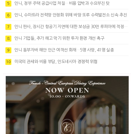
인니, 정부 주택 공급사업 차질…비용 압박과 수요부진 탓
5
인니, 수마트라 전력망 안정화 위해 바땅 또루 수력발전소 신속 추진
6
인니 판사, 장시간 항공기 지연에 대한 보상금 30만 루피아에 적정성 제기
7
인니 기업들, 추가 해고 막기 위한 투자 환경 개선 촉구
8
인니 동부자바 해안 인근 여객선 화재…5명 사망, 41명 실종
9
미국의 관세와 비용 부담, 인도네시아 경쟁력 위협
10