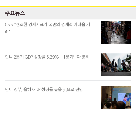
주요뉴스
CSIS "견조한 경제지표가 국민의 경제적 어려움 가
려"
인니 2분기 GDP 성장률 5.29%…1분기보다 둔화
인니 정부, 올해 GDP 성장률 높을 것으로 전망