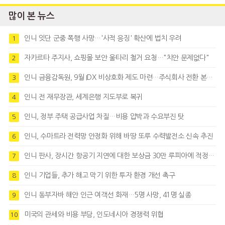
많이 본 뉴스
인니 잇단 군중 폭행 사망…'사적 응징' 확산에 법치 우려
1
자카르타 주지사, 쇼핑몰 보안 울타리 철거 요청…"치안 문제없다"
2
인니 금융감독원, 9월 IDX 비상호화 제도 마련…주식회사 전환 본격화
3
인니 전 재무장관, 세계은행 지도부로 복귀
4
인니, 정부 주택 공급사업 차질…비용 압박과 수요부진 탓
5
인니, 수마트라 전력망 안정화 위해 바땅 또루 수력발전소 신속 추진
6
인니 판사, 장시간 항공기 지연에 대한 보상금 30만 루피아에 적정성 제기
7
인니 기업들, 추가 해고 막기 위한 투자 환경 개선 촉구
8
인니 동부자바 해안 인근 여객선 화재…5명 사망, 41명 실종
9
미국의 관세와 비용 부담, 인도네시아 경쟁력 위협
10