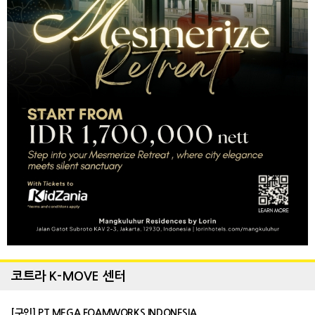
코트라 K-MOVE 센터
[구인] PT MEGA FOAMWORKS INDONESIA