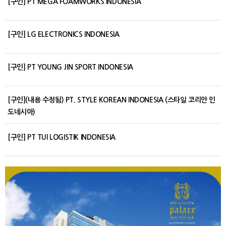
[구인] PT MEGA FOAMWORKS INDONESIA
[구인] LG ELECTRONICS INDONESIA
[구인] PT YOUNG JIN SPORT INDONESIA
[구인](내용 수정됨) PT. STYLE KOREAN INDONESIA (스타일 코리안 인
도네시아)
[구인] PT TUI LOGISTIK INDONESIA