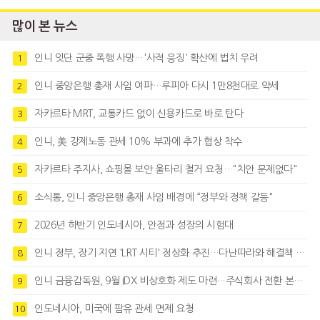
많이 본 뉴스
인니 잇단 군중 폭행 사망…'사적 응징' 확산에 법치 우려
1
인니 중앙은행 총재 사임 여파…루피아 다시 1만8천대로 약세
2
자카르타 MRT, 교통카드 없이 신용카드로 바로 탄다
3
인니, 美 강제노동 관세 10% 부과에 추가 협상 착수
4
자카르타 주지사, 쇼핑몰 보안 울타리 철거 요청…"치안 문제없다"
5
소식통, 인니 중앙은행 총재 사임 배경에 “정부와 정책 갈등"
6
2026년 하반기 인도네시아, 안정과 성장의 시험대
7
인니 정부, 장기 지연 'LRT 시티' 정상화 추진…다난따라와 해결책 모색
8
인니 금융감독원, 9월 IDX 비상호화 제도 마련…주식회사 전환 본격화
9
인도네시아, 미국에 팜유 관세 면제 요청
10