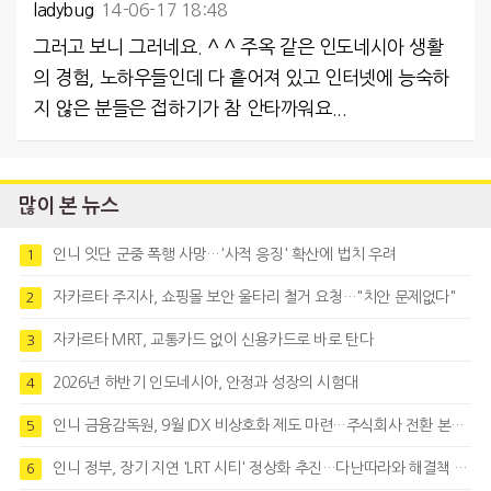
ladybug
14-06-17 18:48
그러고 보니 그러네요. ^ ^ 주옥 같은 인도네시아 생활
의 경험, 노하우들인데 다 흩어져 있고 인터넷에 능숙하
지 않은 분들은 접하기가 참 안타까워요...
많이 본 뉴스
인니 잇단 군중 폭행 사망…'사적 응징' 확산에 법치 우려
1
자카르타 주지사, 쇼핑몰 보안 울타리 철거 요청…"치안 문제없다"
2
자카르타 MRT, 교통카드 없이 신용카드로 바로 탄다
3
2026년 하반기 인도네시아, 안정과 성장의 시험대
4
인니 금융감독원, 9월 IDX 비상호화 제도 마련…주식회사 전환 본격화
5
인니 정부, 장기 지연 'LRT 시티' 정상화 추진…다난따라와 해결책 모색
6