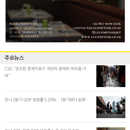
주요뉴스
CSIS "견조한 경제지표가 국민의 경제적 어려움 가
려"
인니 2분기 GDP 성장률 5.29%…1분기보다 둔화