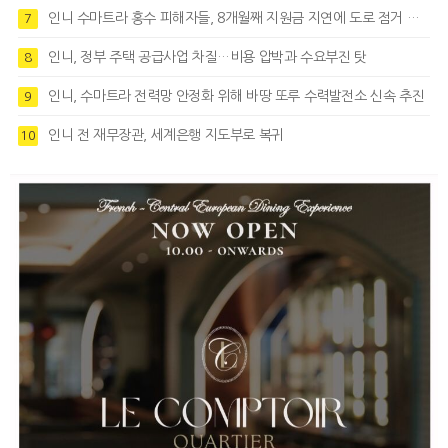
인니 수마트라 홍수 피해자들, 8개월째 지원금 지연에 도로 점거 시위
7
인니, 정부 주택 공급사업 차질…비용 압박과 수요부진 탓
8
인니, 수마트라 전력망 안정화 위해 바땅 또루 수력발전소 신속 추진
9
인니 전 재무장관, 세계은행 지도부로 복귀
10