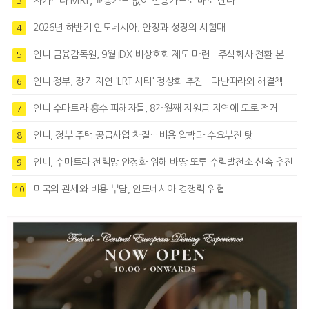
자카르타 MRT, 교통카드 없이 신용카드로 바로 탄다
3
2026년 하반기 인도네시아, 안정과 성장의 시험대
4
인니 금융감독원, 9월 IDX 비상호화 제도 마련…주식회사 전환 본격화
5
인니 정부, 장기 지연 'LRT 시티' 정상화 추진…다난따라와 해결책 모색
6
인니 수마트라 홍수 피해자들, 8개월째 지원금 지연에 도로 점거 시위
7
인니, 정부 주택 공급사업 차질…비용 압박과 수요부진 탓
8
인니, 수마트라 전력망 안정화 위해 바땅 또루 수력발전소 신속 추진
9
미국의 관세와 비용 부담, 인도네시아 경쟁력 위협
10