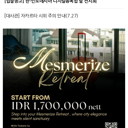
[입찰공고] 한-인도네시아 디지털융복합 탈 전시회
[대사관] 자카르타 시위 주의 안내(7.27)