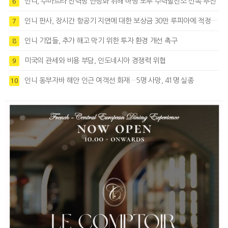
인니, 수마트라 전력망 안정화 위해 바땅 또루 수력발전소 신속 추진
6
인니 판사, 장시간 항공기 지연에 대한 보상금 30만 루피아에 적정성 제기
7
인니 기업들, 추가 해고 막기 위한 투자 환경 개선 촉구
8
미국의 관세와 비용 부담, 인도네시아 경쟁력 위협
9
인니 동부자바 해안 인근 여객선 화재…5명 사망, 41명 실종
10