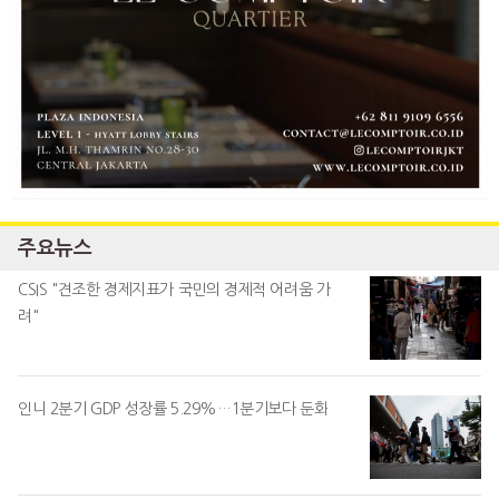
주요뉴스
CSIS "견조한 경제지표가 국민의 경제적 어려움 가
려"
인니 2분기 GDP 성장률 5.29%…1분기보다 둔화