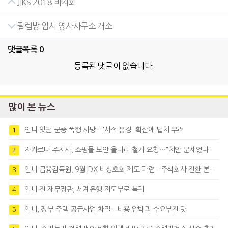
JIKS 2018 바자회
팔렘방 임시 영사사무소 개소
댓글목록
0
등록된 댓글이 없습니다.
많이 본 뉴스
인니 잇단 군중 폭행 사망…'사적 응징' 확산에 법치 우려
1
자카르타 주지사, 쇼핑몰 보안 울타리 철거 요청…"치안 문제없다"
2
인니 금융감독원, 9월 IDX 비상호화 제도 마련…주식회사 전환 본격화
3
인니 전 재무장관, 세계은행 지도부로 복귀
4
인니, 정부 주택 공급사업 차질…비용 압박과 수요부진 탓
5