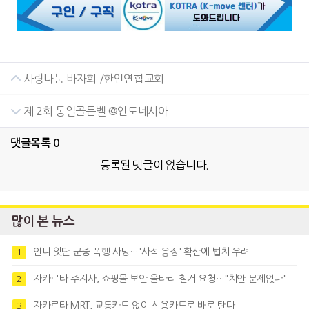
사랑나눔 바자회 /한인연합교회
제 2회 통일골든벨 @인도네시아
댓글목록
0
등록된 댓글이 없습니다.
많이 본 뉴스
인니 잇단 군중 폭행 사망…'사적 응징' 확산에 법치 우려
1
자카르타 주지사, 쇼핑몰 보안 울타리 철거 요청…"치안 문제없다"
2
자카르타 MRT, 교통카드 없이 신용카드로 바로 탄다
3