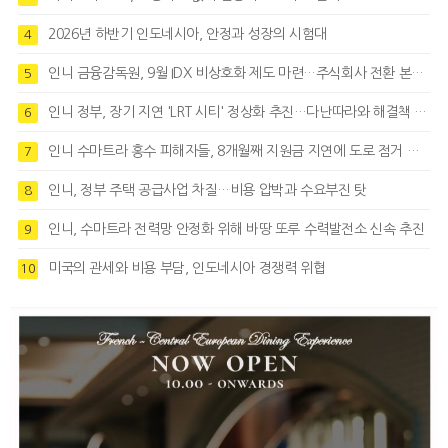
2026년 하반기 인도네시아, 안정과 성장의 시험대
4
인니 금융감독원, 9월 IDX 비상호화 제도 마련…주식회사 전환 본격화
5
인니 정부, 장기 지연 'LRT 시티' 정상화 추진…다난따라와 해결책 모색
6
인니 수마트라 홍수 피해자들, 8개월째 지원금 지연에 도로 점거 시위
7
인니, 정부 주택 공급사업 차질…비용 압박과 수요부진 탓
8
인니, 수마트라 전력망 안정화 위해 바땅 또루 수력발전소 신속 추진
9
미국의 관세와 비용 부담, 인도네시아 경쟁력 위협
10